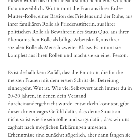
diesem Modell als ihrem Ideal fest und nennt eine wütende
Frau unweiblich. Wut nimmt die Frau aus ihrer Erde-
Mutter-Rolle, einer Bastion des Friedens und der Ruhe, aus
ihrer familiären Rolle als Friedensstifterin, aus ihrer
politischen Rolle als Bewahrerin des Status Quo, aus ihrer
ökonomischen Rolle als billige Arbeitskraft, aus ihrer
sozialen Rolle als Mensch zweiter Klasse. Es nimmt sie
komplett aus ihren Rollen und macht sie zu einer Person.
Es ist deshalb kein Zufall, dass die Emotion, die für die
meisten Frauen mit dem ersten Schritt der Befreiung
einhergeht, Wut ist. Wie viel Selbstwert auch immer du in
20-30 Jahren, in denen dein Verstand
durcheinandergebracht wurde, entwickeln konntest, gibt
dieser dir ein vages Gefühl dafür, dass deine Situation
nicht so ist wie sie sein sollte und sorgt dafür, dass wir uns
zaghaft nach möglichen Erklärungen umsehen.
Erkenntnisse sind zunächst zögerlich, aber dann fangen sie