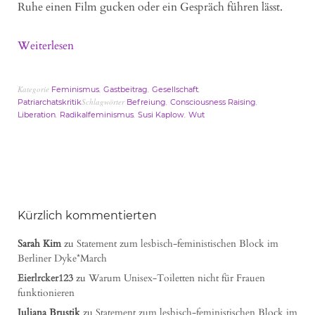
Ruhe einen Film gucken oder ein Gespräch führen lässt.
Weiterlesen
Kategorie
,
,
,
Feminismus
Gastbeitrag
Gesellschaft
Schlagwörter
,
,
Patriarchatskritik
Befreiung
Consciousness Raising
,
,
,
Liberation
Radikalfeminismus
Susi Kaplow
Wut
Kürzlich kommentierten
Sarah Kim
zu
Statement zum lesbisch-feministischen Block im
Berliner Dyke*March
Eierlrcker123
zu
Warum Unisex-Toiletten nicht für Frauen
funktionieren
Juliana Brustik
zu
Statement zum lesbisch-feministischen Block im