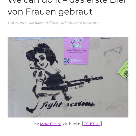
von Frauen gebraut
1. März 2016
von
Hanna Dahlberg
Schreibe einen Kommentar
by
via Flickr, [
]
Metro Centric
CC BY 2.0