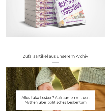
Zufallsartikel aus unserem Archiv
Wenn ZuhälterInnen sich als
Alles Fake-Lesben? Aufräumen mit den
Flüchtlinge: Beliebte Opfer von
Bello Figo-Frauenhass als
Ein Teil von mir
„SexarbeiterInnen“ ausgeben
Mythen über politisches Lesbentum
Menschen- und Organhändlern
Antifaschismus
Feminismus bleibt unbequem!