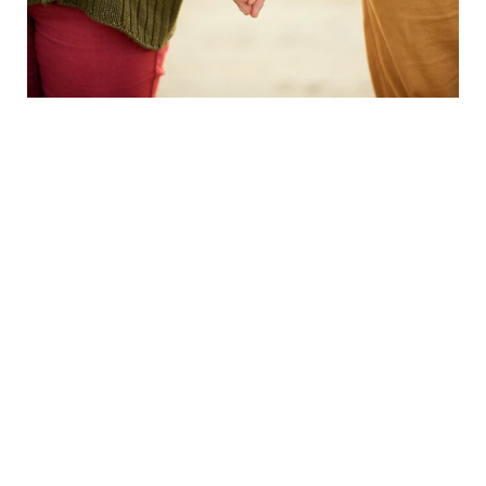
Nationalismus, Trauma und Patriarchat
Dörte, wir müssen reden: mehr Männer,
mehr Probleme
Unsere Störenfrieda der Woche: Marie
Das Leben und Sterben der Rosemarie
Equi
Nitribitt