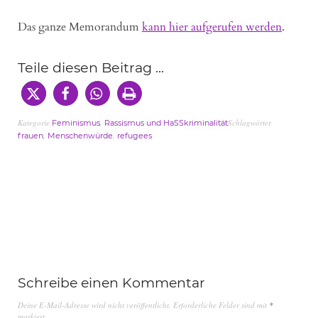
Das ganze Memorandum
kann hier aufgerufen werden
.
Teile diesen Beitrag ...
Kategorie
,
Schlagwörter
Feminismus
Rassismus und HaSSkriminalität
,
,
frauen
Menschenwürde
refugees
Schreibe einen Kommentar
Deine E-Mail-Adresse wird nicht veröffentlicht.
Erforderliche Felder sind mit
*
markiert