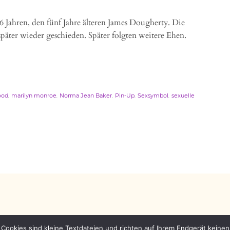
16 Jahren, den fünf Jahre älteren James Dougherty. Die
später wieder geschieden. Später folgten weitere Ehen.
,
,
,
,
,
ood
marilyn monroe
Norma Jean Baker
Pin-Up
Sexsymbol
sexuelle
Cookies sind kleine Textdateien und richten auf Ihrem Endgerät keine