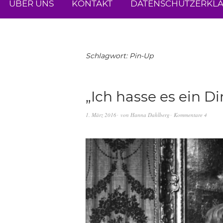
ÜBER UNS
KONTAKT
DATENSCHUTZERKL
Schlagwort:
Pin-Up
„Ich hasse es ein Di
1. März 2016
von
Hanna Dahlberg
Kommentare 4