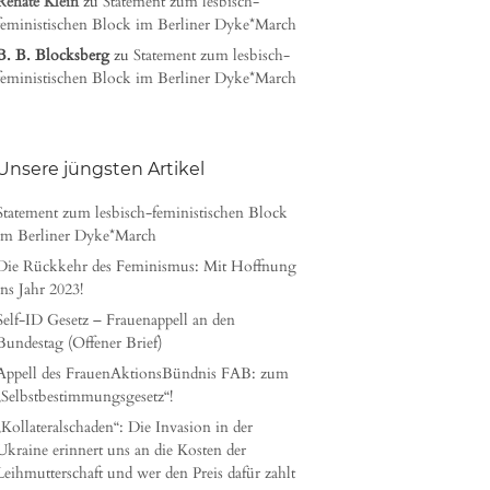
Renate Klein
zu
Statement zum lesbisch-
feministischen Block im Berliner Dyke*March
B. B. Blocksberg
zu
Statement zum lesbisch-
feministischen Block im Berliner Dyke*March
Unsere jüngsten Artikel
Statement zum lesbisch-feministischen Block
im Berliner Dyke*March
Die Rückkehr des Feminismus: Mit Hoffnung
ins Jahr 2023!
Self-ID Gesetz – Frauenappell an den
Bundestag (Offener Brief)
Appell des FrauenAktionsBündnis FAB: zum
„Selbstbestimmungsgesetz“!
„Kollateralschaden“: Die Invasion in der
Ukraine erinnert uns an die Kosten der
Leihmutterschaft und wer den Preis dafür zahlt