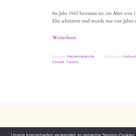
Im Jahr 1942 heiratete sie, im Alter von 
Ehe scheiterte und wurde nur vier Jahre 
Weiterlesen
Kategorie
Schlagwörter
Patriarchatskritik
Hollyw
,
Gewalt
Trauma
Unsere Internetseiten verwenden so genannte Session-Cookies. 