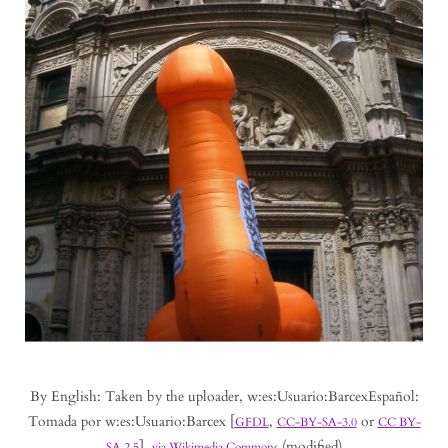
By English: Taken by the uploader, w:es:Usuario:BarcexEspañol:
Tomada por w:es:Usuario:Barcex [
,
or
GFDL
CC-BY-SA-3.0
CC BY-
],
(modified)
SA 2.5
via Wikimedia Commons