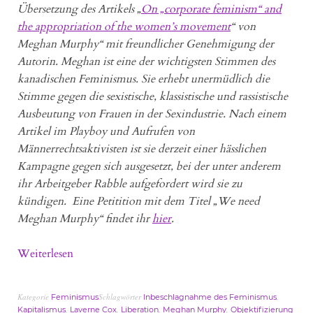
Übersetzung des Artikels „
On „corporate feminism“ and
the appropriation of the women’s movement
“ von
Meghan Murphy“ mit freundlicher Genehmigung der
Autorin. Meghan ist eine der wichtigsten Stimmen des
kanadischen Feminismus. Sie erhebt unermüdlich die
Stimme gegen die sexistische, klassistische und rassistische
Ausbeutung von Frauen in der Sexindustrie. Nach einem
Artikel im Playboy und Aufrufen von
Männerrechtsaktivisten ist sie derzeit einer hässlichen
Kampagne gegen sich ausgesetzt, bei der unter anderem
ihr Arbeitgeber Rabble aufgefordert wird sie zu
kündigen. Eine Petitition mit dem Titel „We need
Meghan Murphy“ findet ihr
hier
.
Weiterlesen
Kategorie
Schlagwörter
,
Feminismus
Inbeschlagnahme des Feminismus
,
,
,
,
Kapitalismus
Laverne Cox
Liberation
Meghan Murphy
Objektifizierung