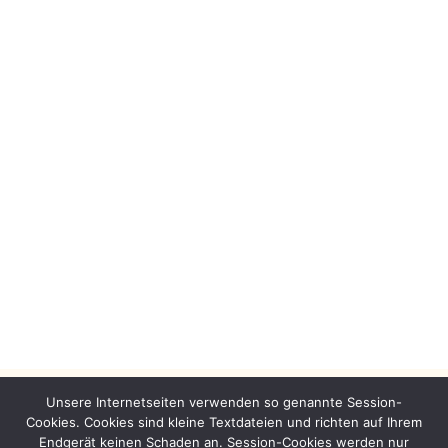
Das Leben und Sterben der Rosemarie
Nitribitt
Unsere Internetseiten verwenden so genannte Session-
Cookies. Cookies sind kleine Textdateien und richten auf Ihrem
Endgerät keinen Schaden an. Session-Cookies werden nur