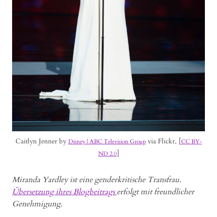
Caitlyn Jenner by
via Flickr, [
Disney | ABC Television Group
CC BY-
]
ND 2.0
Miranda Yardley ist eine genderkritische Transfrau.
Übersetzung ihres Blogbeitrags
erfolgt mit freundlicher
Genehmigung.