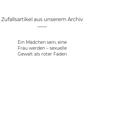
Zufallsartikel aus unserem Archiv
Ein Mädchen sein, eine
MS-13: Töte,
Frau werden – sexuelle
vergewaltige, und
Linda Lovelace: „Wenn
„Women`s March on
Julian Blanc wird zu
Die Sauvage „Affäre“
Prostitution und
Gewalt als roter Faden
kontrolliere!
Recht verurteilt – aber
Sie sich Deep Throat
Washington“ Wie
Abolition – (M)eine
oder das vierfache
ansehen, dann sehen
schlimm es wirklich
wer kritisiert die
Historie und ein
Scheitern der
globale Wirtschaft für
Neuer Trend: Foto-
Antifeministische
um Frauenrechte
Sie, wie ich
französischen Justiz
Standpunkt
Hey girl, where is my
vergewaltigt werde.“
ihren Frauenhass?
Angriffe auf die
Voyeurismus
bestellt ist
Vancouver Women`s
cookie?
Library