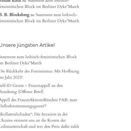
Renate Klein
zu
Statement zum lesbisch-
feministischen Block im Berliner Dyke*March
B. B. Blocksberg
zu
Statement zum lesbisch-
feministischen Block im Berliner Dyke*March
Unsere jüngsten Artikel
Statement zum lesbisch-feministischen Block
im Berliner Dyke*March
Die Rückkehr des Feminismus: Mit Hoffnung
ins Jahr 2023!
Self-ID Gesetz – Frauenappell an den
Bundestag (Offener Brief)
Appell des FrauenAktionsBündnis FAB: zum
„Selbstbestimmungsgesetz“!
„Kollateralschaden“: Die Invasion in der
Ukraine erinnert uns an die Kosten der
Leihmutterschaft und wer den Preis dafür zahlt