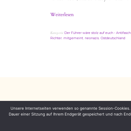
Weiterlesen
Kategorie
Der Führer wäre stolz auf euch - Antifasc
,
,
,
Richter
mitgemeint
neonazis
Ostdeutschland
Unsere Internetseiten verwenden so genannte Session-Cookies. 
Dauer einer Sitzung auf Ihrem Endgerät gespeichert und nach End
© 2026
Die Störenfriedas
•
Datenschutzerkläru