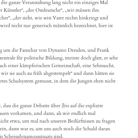
 die ganze Veranstaltung lang nicht ein einziges Mal
 Künstler“, „der Ostdeutsche“, „wir müssen ihn
her“, „der sieht, wie sein Vater nichts hinkriegt und
r wird nicht nur generisch männlich bezeichnet, hier ist
ging um die Fanschar von Dynamo Dresden, und Frank
ntrale für politische Bildung, meinte doch glatt, er sehe
nach einer kämpferischen Gemeinschaft, eine Sehnsucht,
en wir sie auch zu früh abgestempelt“ und dann hätten sie
rtes Schulsystem gemusst, in dem die Jungen eben nicht
 dass die ganze Debatte über (bis auf die explizite
uen vorkamen, und dann, als wir endlich mal
icht etwa, um mal nach unseren Bedürfnissen zu fragen
nein, dann war es, um uns auch noch die Schuld daran
s Scheissdynamoassinazis sind.