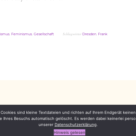
,
,
Schlagwörter
,
hismus
Feminismus
Gesellschaft
Dresden
Frank
Cookies sind kleine Textdateien und richten auf Ihrem Endgerät keine
e Ihres Besuchs automatisch gelöscht. Es werden dabei keinerlei per
ng
•
Impressum
•
Kontakt
unserer
Datenschutzerklärung
.
Hinweis gelesen