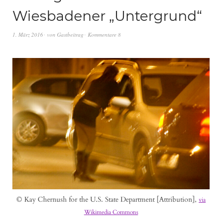
Wiesbadener „Untergrund“
1. März 2016
von
Gastbeitrag
Kommentare 8
© Kay Chernush for the U.S. State Department [Attribution],
via
Wikimedia Commons