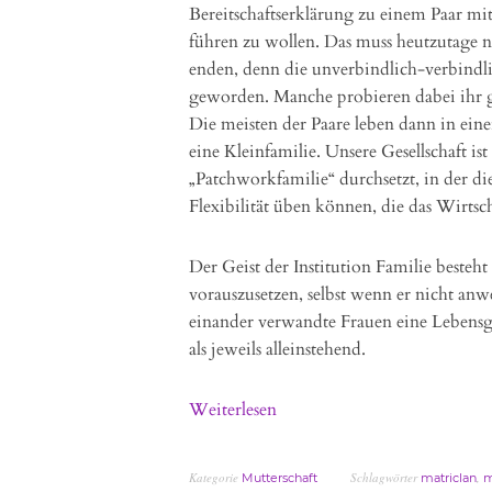
Bereitschaftserklärung zu einem Paar mi
führen zu wollen. Das muss heutzutage 
enden, denn die unverbindlich-verbindlic
geworden. Manche probieren dabei ihr ga
Die meisten der Paare leben dann in ein
eine Kleinfamilie. Unsere Gesellschaft 
„Patchworkfamilie“ durchsetzt, in der di
Flexibilität üben können, die das Wirtsc
Der Geist der Institution Familie besteh
vorauszusetzen, selbst wenn er nicht an
einander verwandte Frauen eine Lebensge
als jeweils alleinstehend.
Weiterlesen
Kategorie
Schlagwörter
,
Mutterschaft
matriclan
m