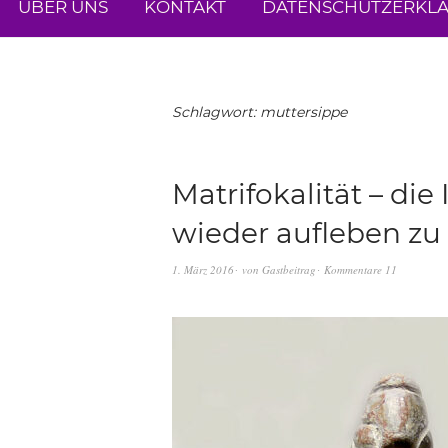
ÜBER UNS
KONTAKT
DATENSCHUTZERKL
Schlagwort:
muttersippe
Matrifokalität – die
wieder aufleben zu
1. März 2016
von
Gastbeitrag
Kommentare 11