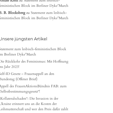
Renate Klein
zu
Statement zum lesbisch-
feministischen Block im Berliner Dyke*March
B. B. Blocksberg
zu
Statement zum lesbisch-
feministischen Block im Berliner Dyke*March
Unsere jüngsten Artikel
Statement zum lesbisch-feministischen Block
im Berliner Dyke*March
Die Rückkehr des Feminismus: Mit Hoffnung
ins Jahr 2023!
Self-ID Gesetz – Frauenappell an den
Bundestag (Offener Brief)
Appell des FrauenAktionsBündnis FAB: zum
„Selbstbestimmungsgesetz“!
„Kollateralschaden“: Die Invasion in der
Ukraine erinnert uns an die Kosten der
Leihmutterschaft und wer den Preis dafür zahlt