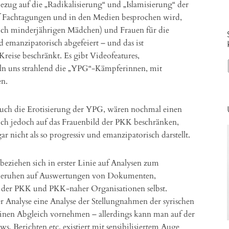
Bezug auf die „Radikalisierung“ und „Islamisierung“ der
f Fachtagungen und in den Medien besprochen wird,
uch minderjährigen Mädchen) und Frauen für die
d emanzipatorisch abgefeiert – und das ist
Kreise beschränkt. Es gibt Videofeatures,
ln uns strahlend die „YPG“-Kämpferinnen, mit
en.
auch die Erotisierung der YPG, wären nochmal einen
ich jedoch auf das Frauenbild der PKK beschränken,
r nicht als so progressiv und emanzipatorisch darstellt.
eziehen sich in erster Linie auf Analysen zum
 beruhen auf Auswertungen von Dokumenten,
n der PKK und PKK-naher Organisationen selbst.
er Analyse eine Analyse der Stellungnahmen der syrischen
inen Abgleich vornehmen – allerdings kann man auf der
ws, Berichten etc. existiert mit sensibilisiertem Auge