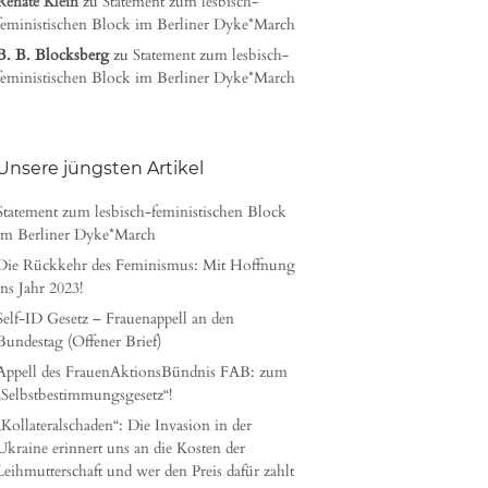
Renate Klein
zu
Statement zum lesbisch-
feministischen Block im Berliner Dyke*March
B. B. Blocksberg
zu
Statement zum lesbisch-
feministischen Block im Berliner Dyke*March
Unsere jüngsten Artikel
Statement zum lesbisch-feministischen Block
im Berliner Dyke*March
Die Rückkehr des Feminismus: Mit Hoffnung
ins Jahr 2023!
Self-ID Gesetz – Frauenappell an den
Bundestag (Offener Brief)
Appell des FrauenAktionsBündnis FAB: zum
„Selbstbestimmungsgesetz“!
„Kollateralschaden“: Die Invasion in der
Ukraine erinnert uns an die Kosten der
Leihmutterschaft und wer den Preis dafür zahlt