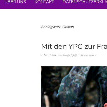
ÜBER UNS
KONTAKT
DATENSCHUTZERKL
Schlagwort:
Öcalan
Mit den YPG zur Fr
1. März 2016
von
Svenja Pfeiffer
Kommentare 1