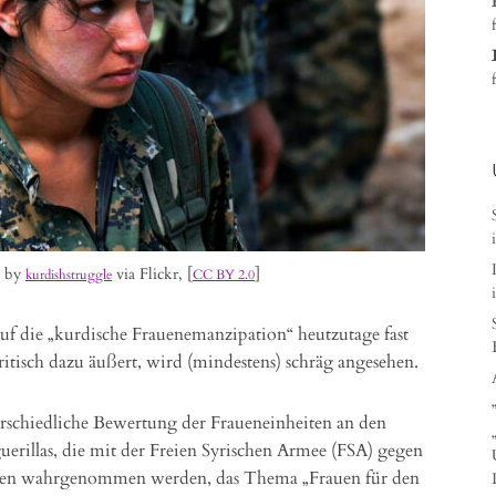
r by
via Flickr, [
]
kurdishstruggle
CC BY 2.0
 auf die „kurdische Frauenemanzipation“ heutzutage fast
itisch dazu äußert, wird (mindestens) schräg angesehen.
terschiedliche Bewertung der Fraueneinheiten an den
erillas, die mit der Freien Syrischen Armee (FSA) gegen
den wahrgenommen werden, das Thema „Frauen für den