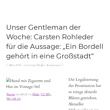
Unser Gentleman der
Woche: Carsten Rohleder
für die Aussage: „Ein Bordell
gehört in eine Großstadt“
1. März 2016
von
Svenja Pfeiffer
Kommentare 1
Die Legalisierung
der Prostitution hat
so einige absurde
Jhayne
(modfied) via
Flickr
,
CC BY-
Blüten getrieben.
NC-SA 2.0
Aktueller