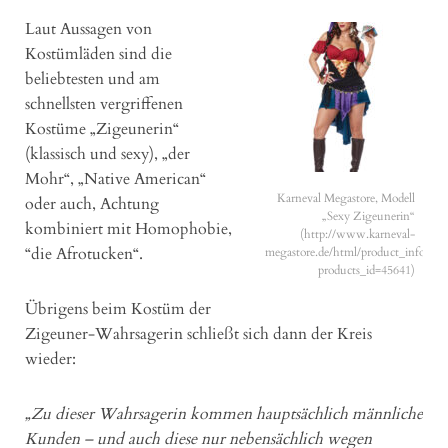
Laut Aussagen von
Kostümläden sind die
beliebtesten und am
schnellsten vergriffenen
Kostüme „Zigeunerin“
(klassisch und sexy), „der
Mohr“, „Native American“
Karneval Megastore, Modell
oder auch, Achtung
„Sexy Zigeunerin“
kombiniert mit Homophobie,
(http://www.karneval-
“die Afrotucken“.
megastore.de/html/product_info.php
products_id=45641)
Übrigens beim Kostüm der
Zigeuner-Wahrsagerin schließt sich dann der Kreis
wieder:
„Zu dieser Wahrsagerin kommen hauptsächlich männliche
Kunden – und auch diese nur nebensächlich wegen