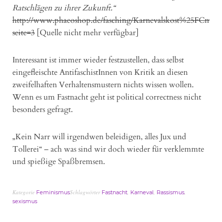
Ratschlägen zu ihrer Zukunft.“
http://www.phaeoshop.de/fasching/Karnevalskost%25FCme%2
seite=3
Interessant ist immer wieder festzustellen, dass selbst
eingefleischte AntifaschistInnen von Kritik an diesen
zweifelhaften Verhaltensmustern nichts wissen wollen.
Wenn es um Fastnacht geht ist political correctness nicht
besonders gefragt.
„Kein Narr will irgendwen beleidigen, alles Jux und
Tollerei“ – ach was sind wir doch wieder für verklemmte
und spießige Spaßbremsen.
Kategorie
Schlagwörter
,
,
,
Feminismus
Fastnacht
Karneval
Rassismus
sexismus