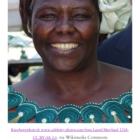
,
Kingkongphoto & www.celebrity-photos.com from Laurel Maryland, USA
, via Wikimedia Commons
CC BY-SA 2.0