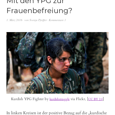
Mit den YPG zur
Frauenbefreiung?
1. März 2016
von
Svenja Pfeiffer
Kommentare 1
Kurdish YPG Fighter by
via Flickr, [
]
kurdishstruggle
CC BY 2.0
In linken Kreisen ist der positive Bezug auf die „kurdische