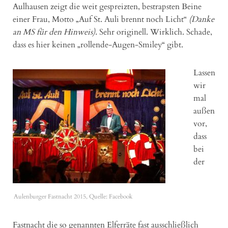
Aulhausen zeigt die weit gespreizten, bestrapsten Beine
einer Frau, Motto „Auf St. Auli brennt noch Licht“
(Danke
an MS für den Hinweis).
Sehr originell. Wirklich. Schade,
dass es hier keinen „rollende-Augen-Smiley“ gibt.
Lassen
wir
mal
außen
vor,
dass
bei
der
Aulenburger Fastnacht 2015, Quelle: Facebook
Fastnacht die so genannten Elferräte fast ausschließlich