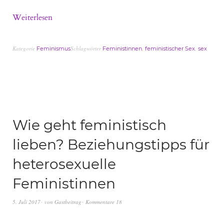
Weiterlesen
Kategorie
Schlagwörter
,
,
Feminismus
Feministinnen
feministischer Sex
sex
Wie geht feministisch
lieben? Beziehungstipps für
heterosexuelle
Feministinnen
5. Juli 2017
von
Gastbeitrag
Kommentare 18