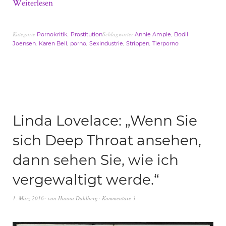
Weiterlesen
Kategorie
,
Schlagwörter
,
Pornokritik
Prostitution
Annie Ample
Bodil
,
,
,
,
,
Joensen
Karen Bell
porno
Sexindustrie
Strippen
Tierporno
Linda Lovelace: „Wenn Sie
sich Deep Throat ansehen,
dann sehen Sie, wie ich
vergewaltigt werde.“
1. März 2016
von
Hanna Dahlberg
Kommentare 3