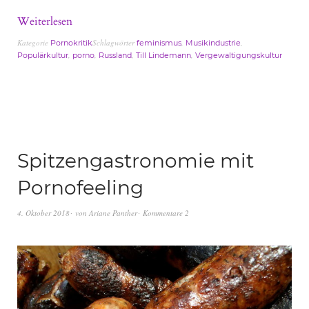
Weiterlesen
Kategorie
Schlagwörter
,
,
Pornokritik
feminismus
Musikindustrie
,
,
,
,
Populärkultur
porno
Russland
Till Lindemann
Vergewaltigungskultur
Spitzengastronomie mit
Pornofeeling
4. Oktober 2018
von
Ariane Panther
Kommentare 2