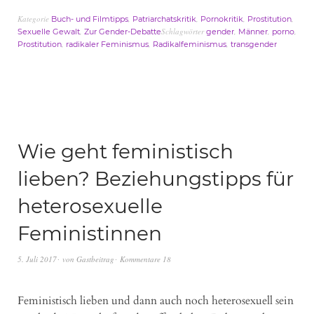
Kategorie
,
,
,
,
Buch- und Filmtipps
Patriarchatskritik
Pornokritik
Prostitution
,
Schlagwörter
,
,
,
Sexuelle Gewalt
Zur Gender-Debatte
gender
Männer
porno
,
,
,
Prostitution
radikaler Feminismus
Radikalfeminismus
transgender
Wie geht feministisch
lieben? Beziehungstipps für
heterosexuelle
Feministinnen
5. Juli 2017
von
Gastbeitrag
Kommentare 18
Feministisch lieben und dann auch noch heterosexuell sein