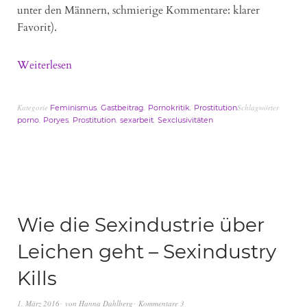
unter den Männern, schmierige Kommentare: klarer
Favorit).
Weiterlesen
Kategorie
,
,
,
Schlagwörter
Feminismus
Gastbeitrag
Pornokritik
Prostitution
,
,
,
,
porno
Poryes
Prostitution
sexarbeit
Sexclusivitäten
Wie die Sexindustrie über
Leichen geht – Sexindustry
Kills
1. März 2016
von
Hanna Dahlberg
Kommentare 3