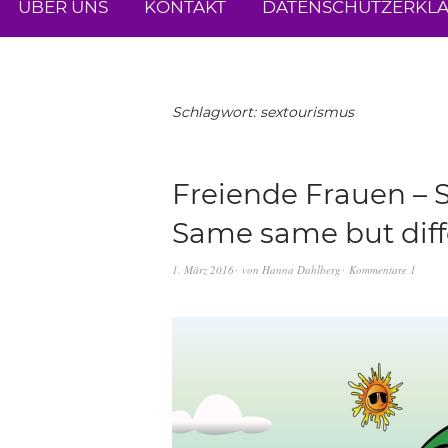
ÜBER UNS
KONTAKT
DATENSCHUTZERKL
Schlagwort:
sextourismus
Freiende Frauen – 
Same same but diff
1. März 2016
von
Hanna Dahlberg
Kommentare 1