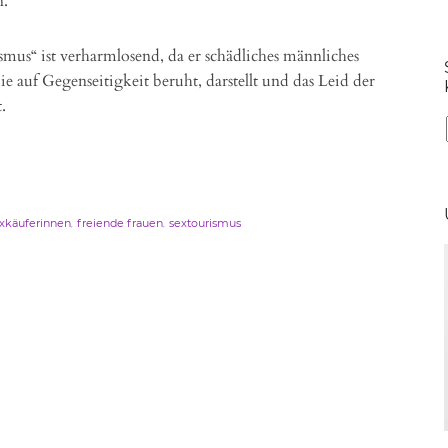
n.
smus“ ist verharmlosend, da er schädliches männliches
 auf Gegenseitigkeit beruht, darstellt und das Leid der
.
,
,
exkäuferinnen
freiende frauen
sextourismus