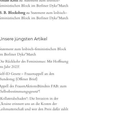
Renate Klein
zu
Statement zum lesbisch-
feministischen Block im Berliner Dyke*March
B. B. Blocksberg
zu
Statement zum lesbisch-
feministischen Block im Berliner Dyke*March
Unsere jüngsten Artikel
Statement zum lesbisch-feministischen Block
im Berliner Dyke*March
Die Rückkehr des Feminismus: Mit Hoffnung
ins Jahr 2023!
Self-ID Gesetz – Frauenappell an den
Bundestag (Offener Brief)
Appell des FrauenAktionsBündnis FAB: zum
„Selbstbestimmungsgesetz“!
„Kollateralschaden“: Die Invasion in der
Ukraine erinnert uns an die Kosten der
Leihmutterschaft und wer den Preis dafür zahlt