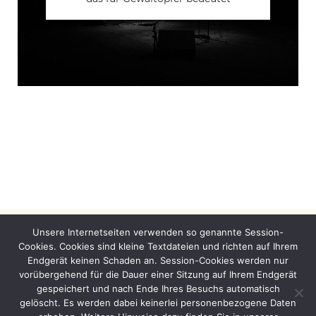
betteln
„Das virtuelle Schlachtfeld –
Videospiele, Militär und
Rüstungsindustrie“
Unsere Internetseiten verwenden so genannte Session-
Cookies. Cookies sind kleine Textdateien und richten auf Ihrem
Endgerät keinen Schaden an. Session-Cookies werden nur
vorübergehend für die Dauer einer Sitzung auf Ihrem Endgerät
Twitter
Facebook
Instagram
© 2026
Die Störenfriedas
•
Datenschutzerklärung
•
Impressum
•
gespeichert und nach Ende Ihres Besuchs automatisch
gelöscht. Es werden dabei keinerlei personenbezogene Daten
Kontakt