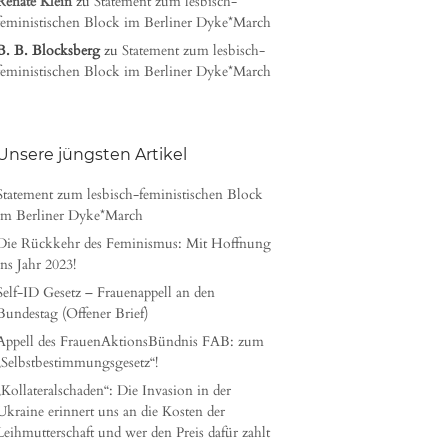
Renate Klein
zu
Statement zum lesbisch-
feministischen Block im Berliner Dyke*March
B. B. Blocksberg
zu
Statement zum lesbisch-
feministischen Block im Berliner Dyke*March
Unsere jüngsten Artikel
Statement zum lesbisch-feministischen Block
im Berliner Dyke*March
Die Rückkehr des Feminismus: Mit Hoffnung
ins Jahr 2023!
Self-ID Gesetz – Frauenappell an den
Bundestag (Offener Brief)
Appell des FrauenAktionsBündnis FAB: zum
„Selbstbestimmungsgesetz“!
„Kollateralschaden“: Die Invasion in der
Ukraine erinnert uns an die Kosten der
Leihmutterschaft und wer den Preis dafür zahlt