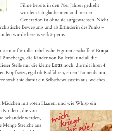
Filme bereits in den 70er Jahren gedreht
wurden: Ich glaube niemand meiner
Generation ist ohne sie aufgewachsen. Nicht
archistische Bewegung und als Erfinderin des Punks –
rfunden wurde bereits verkörperte.
ie nur für tolle, rebellische Figuren erschaffen? R
onja
 Lönneberga, die Kinder von Bullerbü und all die
eser Stelle nur die kleine
Lotta
noch, die mit ihren 4
n den Kopf setzt, egal ob Radfahren, einen Tannenbaum
e strahlt sie damit ein Selbstbewusstsein aus, welches
ein Mädchen mit roten Haaren, und wie Whisp ein
n Kindern, die von
ene behandelt werden,
de Menge Streiche aus