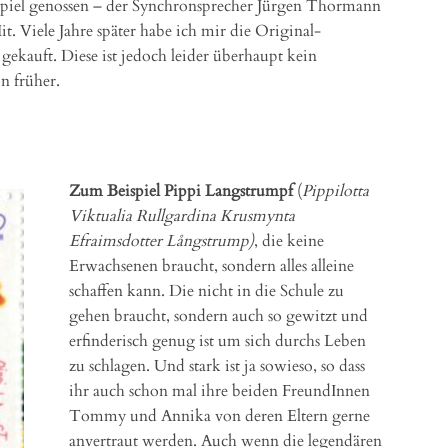
spiel genossen – der Synchronsprecher Jürgen Thormann
t. Viele Jahre später habe ich mir die Original-
ekauft. Diese ist jedoch leider überhaupt kein
n früher.
Zum Beispiel
Pippi Langstrumpf
(
Pippilotta
Viktualia Rullgardina Krusmynta
Efraimsdotter Långstrump)
, die keine
Erwachsenen braucht, sondern alles alleine
schaffen kann. Die nicht in die Schule zu
gehen braucht, sondern auch so gewitzt und
erfinderisch genug ist um sich durchs Leben
zu schlagen. Und stark ist ja sowieso, so dass
ihr auch schon mal ihre beiden FreundInnen
Tommy und Annika von deren Eltern gerne
anvertraut werden. Auch wenn die legendären