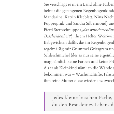
Sie verschlägt es in ein Land ohne Farbe
befreit die gefangenen Regenbogenkinde
Mandarina, Katrin Kleeblatt, Nina Nach
Popperpink und Sandra Silbermond) und 
Pferd Sternschnuppe (
„das wunderschönst
Bescheidenheit“
), ihrem Helfer Weißwir
Babywichten dafür, das im Regenbogenlan
regelmäßig mit Grummel Griesgram und
Schleichmichel (der so nur seine eigent
mag nämlich keine Farben und keine Fröh
Als er als Kleinkind nämlich die Wände 
bekommen war – Wachsmalstifte, Filzstif
ihm seine Mutter diese wieder abzuwasc
Jedes kleine bisschen Farbe
du den Rest deines Lebens d