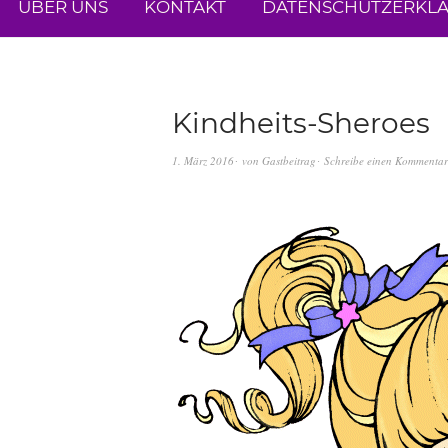
ÜBER UNS
KONTAKT
DATENSCHUTZERKL
Kindheits-Sheroes
1. März 2016
von
Gastbeitrag
Schreibe einen Kommentar