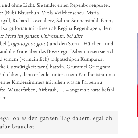
n und ohne Licht. Sie findet einen Regenbogengürtel,
r (Bubi Blauschuh, Viola Veilchenscheu, Maria
tigall, Richard Löwenherz, Sabine Sonnenstrahl, Penny
sorgt fortan mit diesen als Regina Regenbogen, dem
e Pferd im ganzen Universum, bei aller
bel (
„ogottogottogott“
) und den Stern-, Hütchen- und
d das Gute über das Böse siegt. Dabei müssen sie sich
 seinem (vermeintlich) tollpatschigen Kumpanen
liche Gutmütigkeit tarnt) batteln. Grummel Griesgram
lichkeit, denn er leidet unter einem Kindheitstrauma:
seines Kinderzimmers mit allem was an Farben zu
te, Wasserfarben, Airbrush, … – angemalt hatte befahl
hen:
, egal ob es den ganzen Tag dauert, egal ob
afür brauchst.