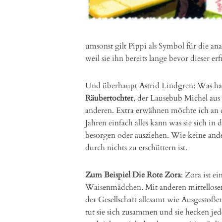
umsonst gilt Pippi als Symbol für die an
weil sie ihn bereits lange bevor dieser e
Und überhaupt Astrid Lindgren: Was hat s
Räubertochter
, der Lausebub Michel aus
anderen. Extra erwähnen möchte ich an di
Jahren einfach alles kann was sie sich i
besorgen oder ausziehen. Wie keine ander
durch nichts zu erschüttern ist.
Zum Beispiel Die Rote Zora
: Zora ist 
Waisenmädchen. Mit anderen mittellose
der Gesellschaft allesamt wie Ausgestoß
tut sie sich zusammen und sie hecken je