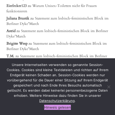
Eierlrcker123
zu
Warum Unisex-Toiletten nicht für Frauen
funktionieren
Juliana Brustik
zu
Statement zum lesbisch-feministischen Block im
Berliner Dyke*March
Astrid
zu
Statement zum lesbisch-feministischen Block im Berliner
Dyke*March
Brigitte Wesp
zu
Statement zum lesbisch-feministischen Block im
Berliner Dyke*March
T.M.
zu
Statement zum lesbisch-feministischen Block im Berliner
Dyke*March
Unsere Internetseiten verwenden so genannte Session-
Renate Klein
zu
Statement zum lesbisch-feministischen Block im
Cookies. Cookies sind kleine Textdateien und richten auf Ihrem
Berliner Dyke*March
Endgerät keinen Schaden an. Session-Cookies werden nur
vorübergehend für die Dauer einer Sitzung auf Ihrem Endgerät
B. B. Blocksberg
zu
Statement zum lesbisch-feministischen Block
gespeichert und nach Ende Ihres Besuchs automatisch
im Berliner Dyke*March
gelöscht. Es werden dabei keinerlei personenbezogene Daten
erhoben. Weitere Hinweise dazu finden Sie in unserer
Datenschutzerklärung
.
Hinweis gelesen
Unsere jüngsten Artikel