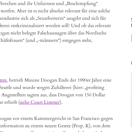
nterbrechen und ihr Unfairness und „Beschimpfung“
rfen. Aber ist es nicht absolut relevant für eine solche
industrie sich als „Sexarbeiterin“ ausgibt und sich für
terei entkriminalisiert werden soll? Und ob das relevant
ogan nicht belegte Falschaussagen über das Nordische
schäftsfrauen“ (und „-männern“) entgegen steht,
tete
, betrieb Maxine Doogan Ende der 1990er Jahre eine
Seattle und wurde wegen Zuhälterei (hier: „profiting
er Angestellten sagten aus, dass Doogan von 150 Dollar
 erhielt (
siehe Court Listener
).
Doogan vor einem Kammergericht in San Francisco gegen
information zu einem neuen Gesetz (Prop. K), von dem