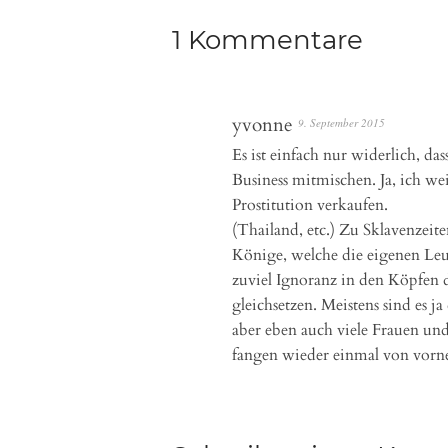
1 Kommentare
yvonne
9. September 2015
Es ist einfach nur widerlich, d
Business mitmischen. Ja, ich wei
Prostitution verkaufen.
(Thailand, etc.) Zu Sklavenzeit
Könige, welche die eigenen Leut
zuviel Ignoranz in den Köpfen d
gleichsetzen. Meistens sind es ja
aber eben auch viele Frauen und
fangen wieder einmal von vorne