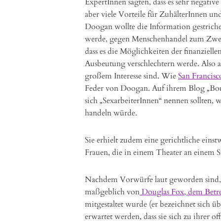
ExpertInnen sagten, dass es sehr negativ
aber viele Vorteile für ZuhälterInnen un
Doogan wollte die Information gestriche
werde, gegen Menschenhandel zum Zwec
dass es die Möglichkeiten der finanziell
Ausbeutung verschlechtern werde. Also al
großem Interesse sind. Wie
San Francisc
Feder von Doogan. Auf ihrem Blog „Bou
sich „SexarbeiterInnen“ nennen sollten, we
handeln würde.
Sie erhielt zudem eine gerichtliche eins
Frauen, die in einem Theater an einem St
Nachdem Vorwürfe laut geworden sind, 
maßgeblich von
Douglas Fox, dem Betre
mitgestaltet wurde (er bezeichnet sich ü
erwartet werden, dass sie sich zu ihrer