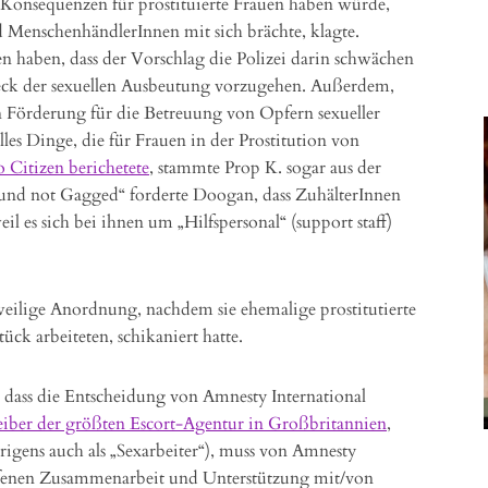
e Konsequenzen für prostituierte Frauen haben würde,
d MenschenhändlerInnen mit sich brächte, klagte.
n haben, dass der Vorschlag die Polizei darin schwächen
k der sexuellen Ausbeutung vorzugehen. Außerdem,
en Förderung für die Betreuung von Opfern sexueller
les Dinge, die für Frauen in der Prostitution von
o Citizen berichetete
, stammte Prop K. sogar aus der
nd not Gagged“ forderte Doogan, dass ZuhälterInnen
il es sich bei ihnen um „Hilfspersonal“ (support staff)
tweilige Anordnung, nachdem sie ehemalige prostitutierte
ück arbeiteten, schikaniert hatte.
dass die Entscheidung von Amnesty International
iber der größten Escort-Agentur in Großbritannien
,
brigens auch als „Sexarbeiter“), muss von Amnesty
 offenen Zusammenarbeit und Unterstützung mit/von