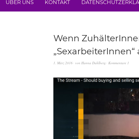
ÜBER UNS
KONTAKT
DATENSCHUTZERKL
Wenn ZuhälterInnen
„SexarbeiterInnen“
1. März 2016
von
Hanna Dahlberg
Kommentare 1