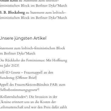
Renate Klein
zu
Statement zum lesbisch-
feministischen Block im Berliner Dyke*March
B. B. Blocksberg
zu
Statement zum lesbisch-
feministischen Block im Berliner Dyke*March
Unsere jüngsten Artikel
Statement zum lesbisch-feministischen Block
im Berliner Dyke*March
Die Rückkehr des Feminismus: Mit Hoffnung
ins Jahr 2023!
Self-ID Gesetz – Frauenappell an den
Bundestag (Offener Brief)
Appell des FrauenAktionsBündnis FAB: zum
„Selbstbestimmungsgesetz“!
„Kollateralschaden“: Die Invasion in der
Ukraine erinnert uns an die Kosten der
Leihmutterschaft und wer den Preis dafür zahlt