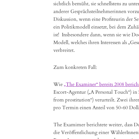
sichtlich bemüht, sie schnellstens zu u
anderer Gesprächsteilnehmerinnen vorzuwe
Diskussion, wenn eine Profiteurin der Sex
ein Politikmodell einsetzt, bei dem Zuhäl
ist! Insbesondere dann, wenn sie wie Do
Modell, welches ihren Interessen als „Ge
verbreitet.
Zum konkreten Fall:
Wie
„The Examiner“ bereits 2008 berich
Escort-Agentur („A Personal Touch“) in 
from prostitution“) verurteilt. Zwei ihr
pro Termin einen Anteil von 50-60 Dollar
The Examimer berichtete weiter, dass 
die Veröffentlichung einer WählerInnen