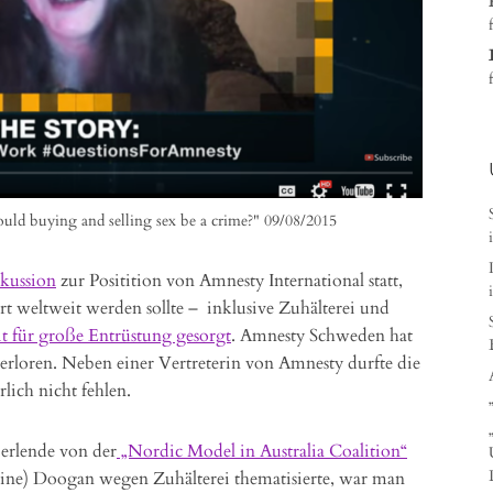
ould buying and selling sex be a crime?" 09/08/2015
skussion
zur Positition von Amnesty International statt,
ert weltweit werden sollte – inklusive Zuhälterei und
t für große Entrüstung gesorgt
. Amnesty Schweden hat
 verloren. Neben einer Vertreterin von Amnesty durfte die
lich nicht fehlen.
erlende von der
„Nordic Model in Australia Coalition“
ine) Doogan wegen Zuhälterei thematisierte, war man