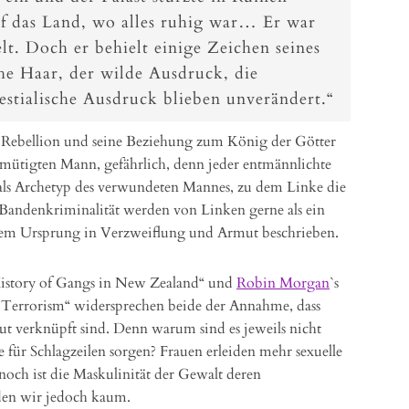
 das Land, wo alles ruhig war… Er war
t. Doch er behielt einige Zeichen seines
che Haar, der wilde Ausdruck, die
stialische Ausdruck blieben unverändert.“
 Rebellion und seine Beziehung zum König der Götter
ütigten Mann, gefährlich, denn jeder entmännlichte
 als Archetyp des verwundeten Mannes, zu dem Linke die
 Bandenkriminalität werden von Linken gerne als ein
em Ursprung in Verzweiflung und Armut beschrieben.
History of Gangs in New Zealand“ und
Robin Morgan
`s
 Terrorism“ widersprechen beide der Annahme, dass
t verknüpft sind. Denn warum sind es jeweils nicht
 für Schlagzeilen sorgen? Frauen erleiden mehr sexuelle
ch ist die Maskulinität der Gewalt deren
den wir jedoch kaum.