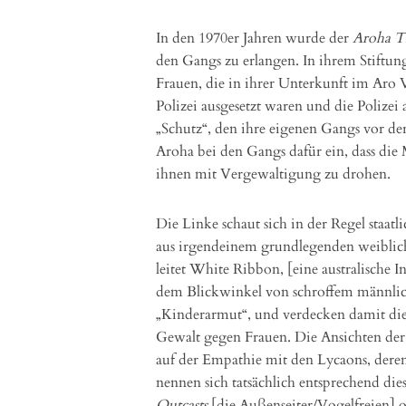
In den 1970er Jahren wurde der
Aroha T
den Gangs zu erlangen. In ihrem Stiftun
Frauen, die in ihrer Unterkunft im Aro V
Polizei ausgesetzt waren und die Polizei 
„Schutz“, den ihre eigenen Gangs vor der
Aroha bei den Gangs dafür ein, dass die
ihnen mit Vergewaltigung zu drohen.
Die Linke schaut sich in der Regel staat
aus irgendeinem grundlegenden weibli
leitet White Ribbon, [eine australische I
dem Blickwinkel von schroffem männlich
„Kinderarmut“, und verdecken damit di
Gewalt gegen Frauen. Die Ansichten der
auf der Empathie mit den Lycaons, dere
nennen sich tatsächlich entsprechend di
Outcasts
[die Außenseiter/Vogelfreien] 