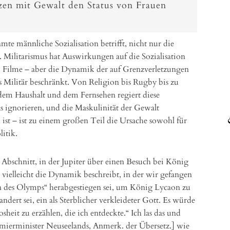
en mit Gewalt den Status von Frauen
amte männliche Sozialisation betrifft, nicht nur die
 Militarismus hat Auswirkungen auf die Sozialisation
d Filme – aber die Dynamik der auf Grenzverletzungen
s Militär beschränkt. Von Religion bis Rugby bis zu
em Haushalt und dem Fernsehen regiert diese
das ignorieren, und die Maskulinität der Gewalt
st – ist zu einem großen Teil die Ursache sowohl für
litik.
Abschnitt, in der Jupiter über einen Besuch bei König
e vielleicht die Dynamik beschreibt, in der wir gefangen
hen des Olymps“ herabgestiegen sei, um König Lycaon zu
dert sei, ein als Sterblicher verkleideter Gott. Es würde
sheit zu erzählen, die ich entdeckte.“ Ich las das und
remierminister Neuseelands, Anmerk. der Übersetz.] wie