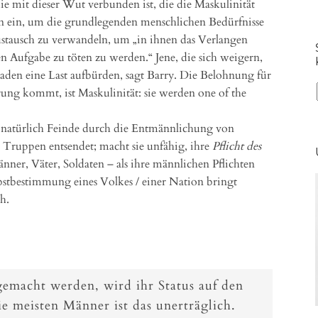
, die mit dieser Wut verbunden ist, die die Maskulinität
n ein, um die grundlegenden menschlichen Bedürfnisse
stausch zu verwandeln, um „in ihnen das Verlangen
 Aufgabe zu töten zu werden.“ Jene, die sich weigern,
raden eine Last aufbürden, sagt Barry. Die Belohnung für
örung kommt, ist Maskulinität: sie werden one of the
är natürlich Feinde durch die Entmännlichung von
e Truppen entsendet; macht sie unfähig, ihre
Pflicht des
nner, Väter, Soldaten – als ihre männlichen Pflichten
stbestimmung eines Volkes / einer Nation bringt
h.
macht werden, wird ihr Status auf den
ie meisten Männer ist das unerträglich.