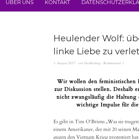
ÜBER UNS
KONTAKT
DATENSCHUTZERKL
Heulender Wolf: übe
linke Liebe zu verl
3. August 2017
von
Gastbeitrag
Kommentare 1
Wir wollen den feministischen 
zur Diskussion stellen. Deshalb 
nicht zwangsläufig die Haltung d
wichtige Impulse für di
Es gibt in Tim O’Briens „Was sie trugen
einem Amerikaner, der mit 20 seinen Ma
gegen den Vietnam Krieg protestiert hat. 