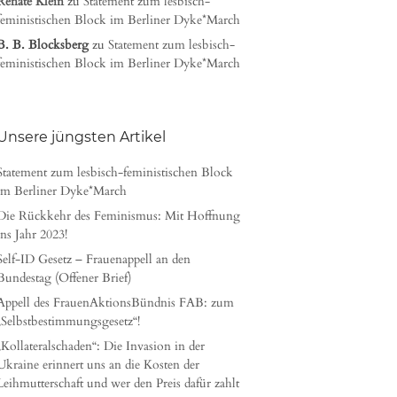
Renate Klein
zu
Statement zum lesbisch-
feministischen Block im Berliner Dyke*March
B. B. Blocksberg
zu
Statement zum lesbisch-
feministischen Block im Berliner Dyke*March
Unsere jüngsten Artikel
Statement zum lesbisch-feministischen Block
im Berliner Dyke*March
Die Rückkehr des Feminismus: Mit Hoffnung
ins Jahr 2023!
Self-ID Gesetz – Frauenappell an den
Bundestag (Offener Brief)
Appell des FrauenAktionsBündnis FAB: zum
„Selbstbestimmungsgesetz“!
„Kollateralschaden“: Die Invasion in der
Ukraine erinnert uns an die Kosten der
Leihmutterschaft und wer den Preis dafür zahlt