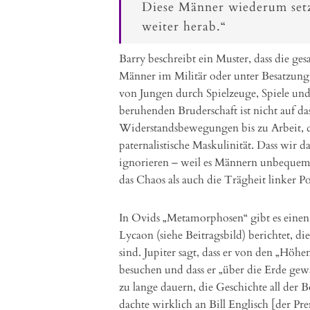
Diese Männer wiederum setz
weiter herab.“
Barry beschreibt ein Muster, dass die ges
Männer im Militär oder unter Besatzung.
von Jungen durch Spielzeuge, Spiele un
beruhenden Bruderschaft ist nicht auf da
Widerstandsbewegungen bis zu Arbeit, d
paternalistische Maskulinität. Dass wir 
ignorieren – weil es Männern unbequem i
das Chaos als auch die Trägheit linker Po
In Ovids „Metamorphosen“ gibt es einen 
Lycaon (siehe Beitragsbild) berichtet, di
sind. Jupiter sagt, dass er von den „Hö
besuchen und dass er „über die Erde gewan
zu lange dauern, die Geschichte all der Bo
dachte wirklich an Bill Englisch [der P