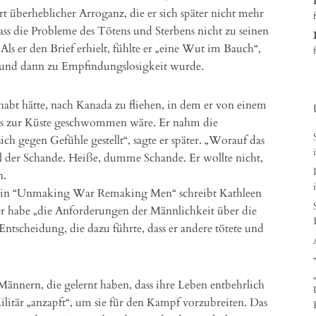
t überheblicher Arroganz, die er sich später nicht mehr
ass die Probleme des Tötens und Sterbens nicht zu seinen
ls er den Brief erhielt, fühlte er „eine Wut im Bauch“,
d und dann zu Empfindungslosigkeit wurde.
ehabt hätte, nach Kanada zu fliehen, in dem er von einem
is zur Küste geschwommen wäre. Er nahm die
sich gegen Gefühle gestellt“, sagte er später. „Worauf das
l der Schande. Heiße, dumme Schande. Er wollte nicht,
n.
e in “Unmaking War Remaking Men“ schreibt Kathleen
er habe „die Anforderungen der Männlichkeit über die
e Entscheidung, die dazu führte, dass er andere tötete und
 Männern, die gelernt haben, dass ihre Leben entbehrlich
ilitär „anzapft“, um sie für den Kampf vorzubreiten. Das