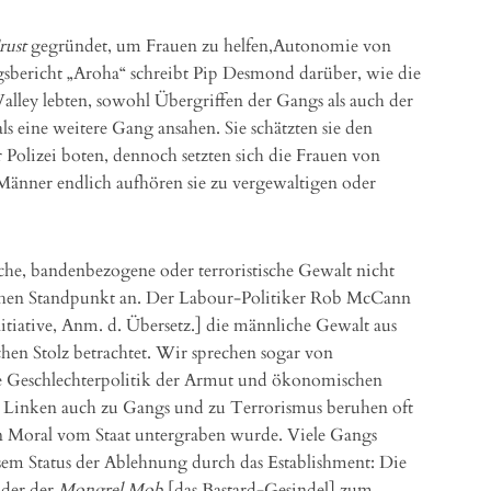
rust
gegründet, um Frauen zu helfen,Autonomie von
gsbericht „Aroha“ schreibt Pip Desmond darüber, wie die
alley lebten, sowohl Übergriffen der Gangs als auch der
als eine weitere Gang ansahen. Sie schätzten sie den
 Polizei boten, dennoch setzten sich die Frauen von
 Männer endlich aufhören sie zu vergewaltigen oder
liche, bandenbezogene oder terroristische Gewalt nicht
chen Standpunkt an. Der Labour-Politiker Rob McCann
nitiative, Anm. d. Übersetz.] die männliche Gewalt aus
en Stolz betrachtet. Wir sprechen sogar von
e Geschlechterpolitik der Armut und ökonomischen
 Linken auch zu Gangs und zu Terrorismus beruhen oft
n Moral vom Staat untergraben wurde. Viele Gangs
esem Status der Ablehnung durch das Establishment: Die
oder der
Mongrel Mob
[das Bastard-Gesindel] zum