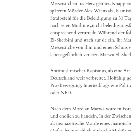
Messerstichen ins Herz getötet. Knapp ei
späteren Mörder Alex Wiens als „Islamis
Strafbefehl für die Beleidigung zu 30 T
nach seien Muslime „nicht beleidigungs
entsprechend verurteilt. Während der f
El-Sherbini und stach auf sie ein. Ihr Ma
Messerstiche von ihm und einen Schuss vo
lebensgefährlich verletzt. Marwa El-Sher
Antimuslimischer Rassismus, als eine Ar
Deutschland weit verbreitet. Hoffähig g
Pro-Bewegung, Internetblogs wie Politic
oder NPD.
Nach dem Mord an Marwa wurden Forder
und endlich zu handeln. In der Zwische
als neonazistische Morde eines „national
Opfer: hauptsächlich türkische Mitbürge