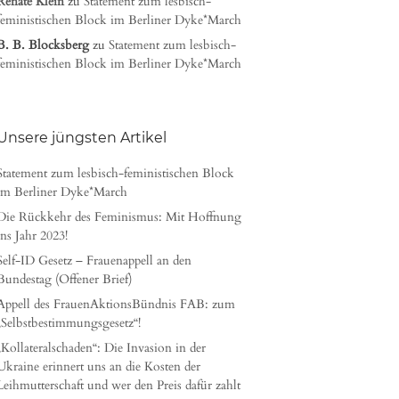
Renate Klein
zu
Statement zum lesbisch-
feministischen Block im Berliner Dyke*March
B. B. Blocksberg
zu
Statement zum lesbisch-
feministischen Block im Berliner Dyke*March
Unsere jüngsten Artikel
Statement zum lesbisch-feministischen Block
im Berliner Dyke*March
Die Rückkehr des Feminismus: Mit Hoffnung
ins Jahr 2023!
Self-ID Gesetz – Frauenappell an den
Bundestag (Offener Brief)
Appell des FrauenAktionsBündnis FAB: zum
„Selbstbestimmungsgesetz“!
„Kollateralschaden“: Die Invasion in der
Ukraine erinnert uns an die Kosten der
Leihmutterschaft und wer den Preis dafür zahlt