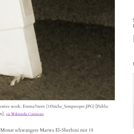
vative work: Emma7stern (18Stiche_Semperoper.JPG) [Public
n],
via Wikimedia Commons
n Monat schwangere Marwa El-Sherbini mit 18