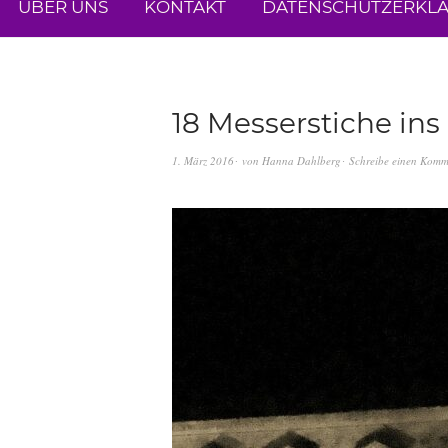
ÜBER UNS
KONTAKT
DATENSCHUTZERKL
18 Messerstiche ins
1. März 2016
von
Hanna Dahlberg
Schreibe einen Komm