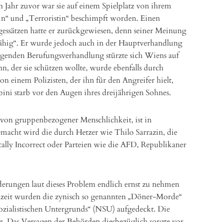
n Jahr zuvor war sie auf einem Spielplatz von ihrem
tin“ und „Terroristin“ beschimpft worden. Einen
agessätzen hatte er zurückgewiesen, denn seiner Meinung
fähig“. Er wurde jedoch auch in der Hauptverhandlung
olgenden Berufungsverhandlung stürzte sich Wiens auf
nn, der sie schützen wollte, wurde ebenfalls durch
n einem Polizisten, der ihn für den Angreifer hielt,
bini starb vor den Augen ihres dreijährigen Sohnes.
t von gruppenbezogener Menschlichkeit, ist in
emacht wird die durch Hetzer wie Thilo Sarrazin, die
ally Incorrect oder Parteien wie die AFD, Republikaner
ungen laut dieses Problem endlich ernst zu nehmen
nzeit wurden die zynisch so genannten „Döner-Morde“
sozialistischen Untergrunds“ (NSU) aufgedeckt. Die
r. Das Versagen der Behörden diesbezüglich sorgte vor