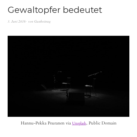
Gewaltopfer bedeutet
3. Juni 2016
von
Gastbeitrag
Hannu-Pekka Peuranen via
, Public Domain
Unsplash