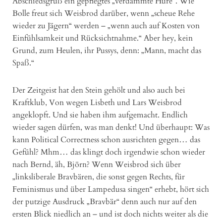
Abschiedsgruß ein gepflegtes „verdammte Hure“. Wie
Bolle freut sich Weisbrod darüber, wenn „scheue Rehe
wieder zu Jägern“ werden – „wenn auch auf Kosten von
Einfühlsamkeit und Rücksichtnahme.“ Aber hey, kein
Grund, zum Heulen, ihr Pussys, denn: „Mann, macht das
Spaß.“
Der Zeitgeist hat den Stein gehölt und also auch bei
Kraftklub, Von wegen Lisbeth und Lars Weisbrod
angeklopft. Und sie haben ihm aufgemacht. Endlich
wieder sagen dürfen, was man denkt! Und überhaupt: Was
kann Political Correctness schon ausrichten gegen… das
Gefühl? Mhm… das klingt doch irgendwie schon wieder
nach Bernd, äh, Björn? Wenn Weisbrod sich über
„linksliberale Bravbären, die sonst gegen Rechts, für
Feminismus und über Lampedusa singen“ erhebt, hört sich
der putzige Ausdruck „Bravbär“ denn auch nur auf den
ersten Blick niedlich an – und ist doch nichts weiter als die