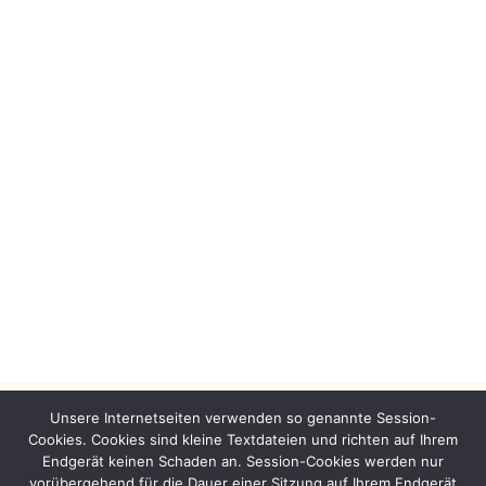
Wangari Maathai
Unsere Internetseiten verwenden so genannte Session-
Cookies. Cookies sind kleine Textdateien und richten auf Ihrem
Endgerät keinen Schaden an. Session-Cookies werden nur
vorübergehend für die Dauer einer Sitzung auf Ihrem Endgerät