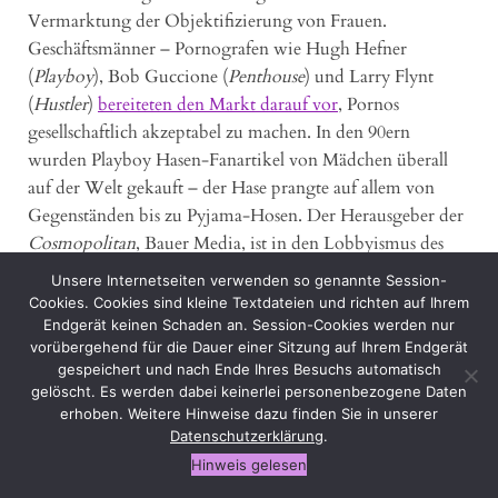
Vermarktung der Objektifizierung von Frauen.
Geschäftsmänner – Pornografen wie Hugh Hefner
(
Playboy
), Bob Guccione (
Penthouse
) und Larry Flynt
(
Hustler
)
bereiteten den Markt darauf vor
, Pornos
gesellschaftlich akzeptabel zu machen. In den 90ern
wurden Playboy Hasen-Fanartikel von Mädchen überall
auf der Welt gekauft – der Hase prangte auf allem von
Gegenständen bis zu Pyjama-Hosen. Der Herausgeber der
Cosmopolitan
, Bauer Media, ist in den Lobbyismus des
globalen Sexhandels involviert und hielt einst die Lizenz
Unsere Internetseiten verwenden so genannte Session-
für den deutschen Playboy. „Es war eine andere Welt“, sagt
Cookies. Cookies sind kleine Textdateien und richten auf Ihrem
die feministische Autorin Gail Dines, „nachdem Hefner
Endgerät keinen Schaden an. Session-Cookies werden nur
vorübergehend für die Dauer einer Sitzung auf Ihrem Endgerät
die kulturellen, ökonomischen und legalen Schranken
gespeichert und nach Ende Ihres Besuchs automatisch
gegen die Massenproduktion und Verbreitung von
gelöscht. Es werden dabei keinerlei personenbezogene Daten
Pornografie beseitigt hatte.“ Heute wird sogar darüber
erhoben. Weitere Hinweise dazu finden Sie in unserer
diskutiert, ob Poledancing eine schulische
Aktivität für
Datenschutzerklärung
.
achtjährige Mädchen sein könnte.
Hinweis gelesen