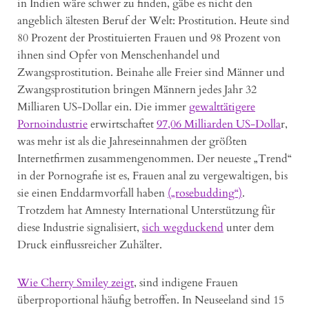
in Indien wäre schwer zu finden, gäbe es nicht den
angeblich ältesten Beruf der Welt: Prostitution. Heute sind
80 Prozent der Prostituierten Frauen und 98 Prozent von
ihnen sind Opfer von Menschenhandel und
Zwangsprostitution. Beinahe alle Freier sind Männer und
Zwangsprostitution bringen Männern jedes Jahr 32
Milliaren US-Dollar ein. Die immer
gewalttätigere
Pornoindustrie
erwirtschaftet
97,06 Milliarden US-Dolla
r,
was mehr ist als die Jahreseinnahmen der größten
Internetfirmen zusammengenommen. Der neueste „Trend“
in der Pornografie ist es, Frauen anal zu vergewaltigen, bis
sie einen Enddarmvorfall haben
(„rosebudding“)
.
Trotzdem hat Amnesty International Unterstützung für
diese Industrie signalisiert,
sich wegduckend
unter dem
Druck einflussreicher Zuhälter.
Wie Cherry Smiley zeigt
, sind indigene Frauen
überproportional häufig betroffen. In Neuseeland sind 15