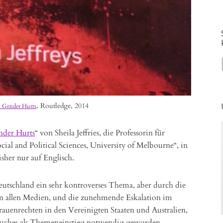
, Routledge, 2014
s: Gender Hurts
nder Hurts
“ von Sheila Jeffries, die Professorin für
ocial and Political Sciences, University of Melbourne“, in
isher nur auf Englisch.
utschland ein sehr kontroverses Thema, aber durch die
n allen Medien, und die zunehmende Eskalation im
enrechten in den Vereinigten Staaten und Australien,
Buches als Themeneinstieg notwendig geworden.