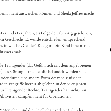
ema nicht ausweichen können und Sheila Jeffries macht
er und 60er Jahren, als Folge der, als nötig gesehenen,
m Geschlecht. Es wurde entschieden, entsprechend
n, in welche „Gender“ Kategorie ein Kind hinein sollte.
echtsmerkmale.
rde Transgender (das Gefühl sich mit dem angeborenen
), als Störung betrachtet die behandelt werden sollte,
der durch eine andere Form des medizinischen
urden Eingriffe hierfür abgelehnt. In den 90er Jahren
ür Transgender Rechte. Transgender hat nichts mit
e Aktivisten kämpfen nicht für Operationen.
r“ Menschen und die Gesellschaft verletzt („Gender