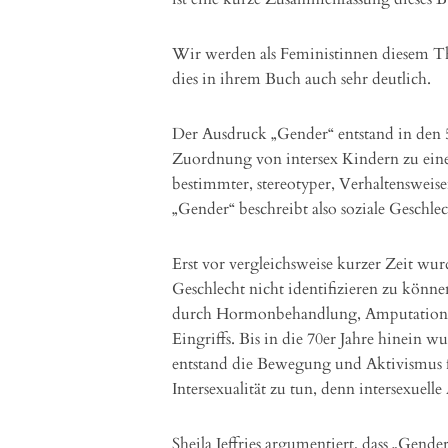
Wir werden als Feministinnen diesem Th
dies in ihrem Buch auch sehr deutlich.
Der Ausdruck „Gender“ entstand in den 50
Zuordnung von intersex Kindern zu eine
bestimmter, stereotyper, Verhaltensweise
„Gender“ beschreibt also soziale Geschl
Erst vor vergleichsweise kurzer Zeit wu
Geschlecht nicht identifizieren zu können
durch Hormonbehandlung, Amputation o
Eingriffs. Bis in die 70er Jahre hinein w
entstand die Bewegung und Aktivismus f
Intersexualität zu tun, denn intersexuell
Sheila Jeffries argumentiert, dass „Gende