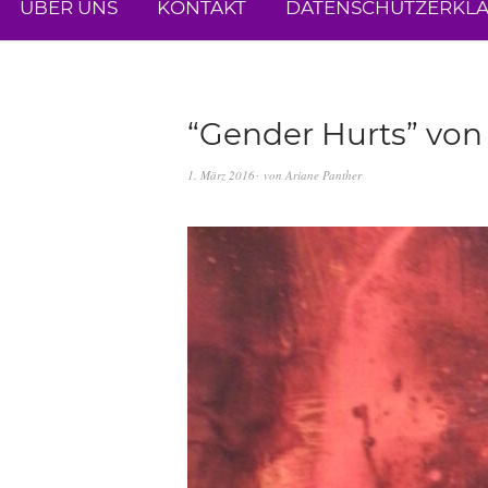
ÜBER UNS
KONTAKT
DATENSCHUTZERKL
“Gender Hurts” von 
1. März 2016
von
Ariane Panther