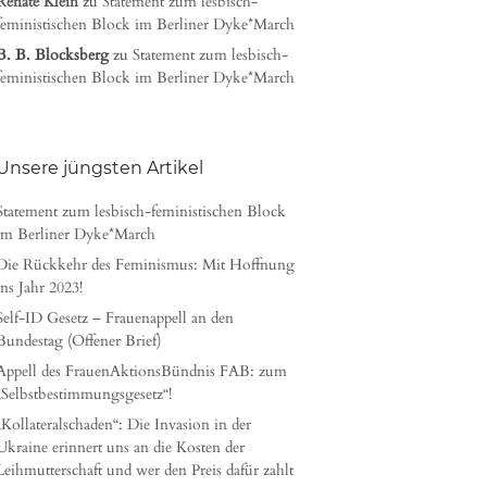
Renate Klein
zu
Statement zum lesbisch-
feministischen Block im Berliner Dyke*March
B. B. Blocksberg
zu
Statement zum lesbisch-
feministischen Block im Berliner Dyke*March
Unsere jüngsten Artikel
Statement zum lesbisch-feministischen Block
im Berliner Dyke*March
Die Rückkehr des Feminismus: Mit Hoffnung
ins Jahr 2023!
Self-ID Gesetz – Frauenappell an den
Bundestag (Offener Brief)
Appell des FrauenAktionsBündnis FAB: zum
„Selbstbestimmungsgesetz“!
„Kollateralschaden“: Die Invasion in der
Ukraine erinnert uns an die Kosten der
Leihmutterschaft und wer den Preis dafür zahlt