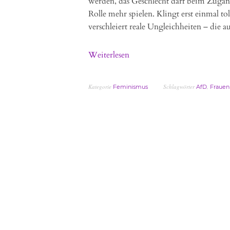
werden, das Geschlecht darf beim Zuga
Rolle mehr spielen. Klingt erst einmal tol
verschleiert reale Ungleichheiten – die a
Weiterlesen
Kategorie
Schlagwörter
,
Feminismus
AfD
Frauen