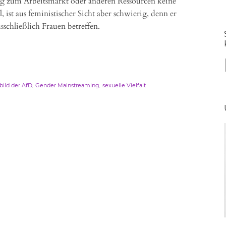
ng zum Arbeitsmarkt oder anderen Ressourcen keine
l, ist aus feministischer Sicht aber schwierig, denn er
usschließlich Frauen betreffen.
,
,
bild der AfD
Gender Mainstreaming
sexuelle Vielfalt