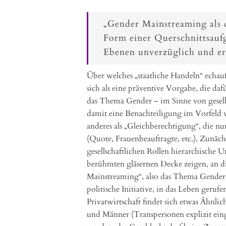
„Gender Mainstreaming als d
Form einer Querschnittsaufg
Ebenen unverzüglich und er
Über welches „staatliche Handeln“ echau
sich als eine präventive Vorgabe, die dafü
das Thema Gender – im Sinne von gesel
damit eine Benachteiligung im Vorfeld ve
anderes als „Gleichberechtigung“, die nu
(Quote, Frauenbeauftragte, etc.). Zunäch
gesellschaftlichen Rollen hierarchische U
berühmten gläsernen Decke zeigen, an di
Mainstreaming“, also das Thema Gender i
politische Initiative, in das Leben geru
Privatwirtschaft findet sich etwas Ähnl
und Männer (Transpersonen explizit einge