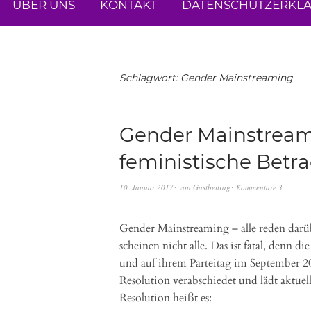
ÜBER UNS
KONTAKT
DATENSCHUTZERKL
Schlagwort:
Gender Mainstreaming
Gender Mainstreami
feministische Betr
10. Januar 2017
von
Gastbeitrag
Kommentare 3
Gender Mainstreaming – alle reden darüb
scheinen nicht alle. Das ist fatal, denn 
und auf ihrem Parteitag im September 
Resolution verabschiedet und lädt aktue
Resolution heißt es: