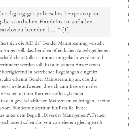
urchgängiges politisches Leitprinzip in
abe staatlichen Handelns ist auf allen
satzlos zu beenden […]“ (1)
ffiert sich die AfD da? Gender Mainstreaming versteht
r sorgen soll, dass bei allen öffentlichen Angelegenheiten
lschaftlichen Rollen – immer mitgedacht werden und
rhindert werden soll. Es ist in seinem Ansatz etwas
r korrigierend in bestehende Regelungen eingreift
st also erkennt Gender Mainstreaming an, dass die
nterschiede aufweisen, die sich zum Beispiel in der
e Frauen in ihrer Karriere stoßen. „Gender
n den gesellschaftlichen Mainstream zu bringen, ist eine
fen vom Bundesministerium für Familie. In der
iches unter dem Begriff „Diversity Management“. Frauen
schlossen) sollen also von vorneherein gleichgestellt