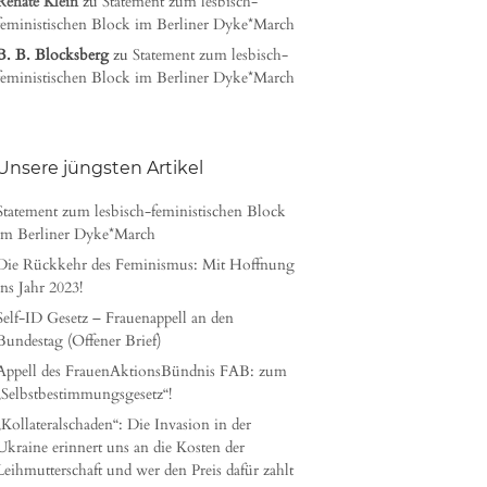
Renate Klein
zu
Statement zum lesbisch-
feministischen Block im Berliner Dyke*March
B. B. Blocksberg
zu
Statement zum lesbisch-
feministischen Block im Berliner Dyke*March
Unsere jüngsten Artikel
Statement zum lesbisch-feministischen Block
im Berliner Dyke*March
Die Rückkehr des Feminismus: Mit Hoffnung
ins Jahr 2023!
Self-ID Gesetz – Frauenappell an den
Bundestag (Offener Brief)
Appell des FrauenAktionsBündnis FAB: zum
„Selbstbestimmungsgesetz“!
„Kollateralschaden“: Die Invasion in der
Ukraine erinnert uns an die Kosten der
Leihmutterschaft und wer den Preis dafür zahlt