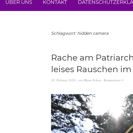
ÜBER UNS
KONTAKT
DATENSCHUTZERKL
Schlagwort:
hidden camera
Rache am Patriarch
leises Rauschen im
16. Februar 2020
von
Manu Schon
Kommentare 9