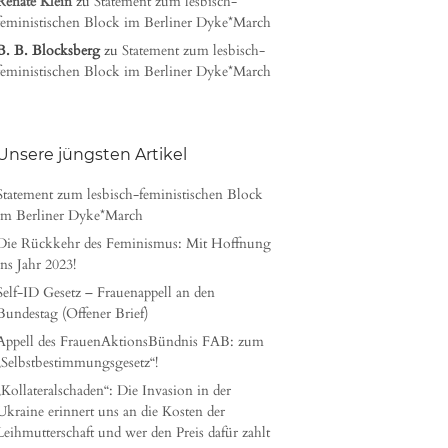
Renate Klein
zu
Statement zum lesbisch-
feministischen Block im Berliner Dyke*March
B. B. Blocksberg
zu
Statement zum lesbisch-
feministischen Block im Berliner Dyke*March
Unsere jüngsten Artikel
Statement zum lesbisch-feministischen Block
im Berliner Dyke*March
Die Rückkehr des Feminismus: Mit Hoffnung
ins Jahr 2023!
Self-ID Gesetz – Frauenappell an den
Bundestag (Offener Brief)
Appell des FrauenAktionsBündnis FAB: zum
„Selbstbestimmungsgesetz“!
„Kollateralschaden“: Die Invasion in der
Ukraine erinnert uns an die Kosten der
Leihmutterschaft und wer den Preis dafür zahlt