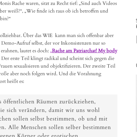
onis Rache waren, sitzt zu Recht tief: „Sind auch Videos
ber weiß?“, „Wie finde ich raus ob ich betroffen und
bin?“
achvollziehbar. Über das WIE kann man sich offenbar aber
 Demo-Aufruf selbst, der vor Inkonsistenzen nur so
 erahnen, lautet es doch:
„
Rache am Patriarchat! My body
.
Der erste Teil klingt radikal und scheint sich gegen die
rauen sexualisieren und objektifizieren. Der zweite Teil
as große aber noch folgen wird. Und die Vorahnung
rt heißt es:
s öffentlichen Räumen zurückziehen,
sie sich verändern, damit wir uns wohl
chen sollen selbst bestimmen, ob und mit
n. Alle Menschen sollen selber bestimmen
igenen Körper oder erotischen