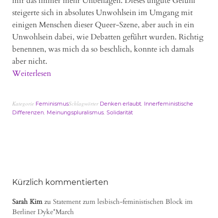
mir das immer mehr Unbehagen. Dieses ungute Gefühl
steigerte sich in absolutes Unwohlsein im Umgang mit
einigen Menschen dieser Queer-Szene, aber auch in ein
Unwohlsein dabei, wie Debatten geführt wurden. Richtig
benennen, was mich da so beschlich, konnte ich damals
aber nicht.
Weiterlesen
Kategorie
Schlagwörter
,
Feminismus
Denken erlaubt
Innerfeministische
,
,
Differenzen
Meinungspluralismus
Solidarität
Kürzlich kommentierten
Sarah Kim
zu
Statement zum lesbisch-feministischen Block im
Berliner Dyke*March