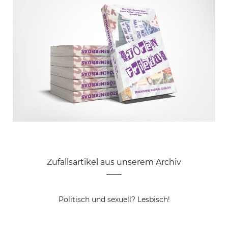
Zufallsartikel aus unserem Archiv
Das Phänomen Trump – und die
Politisch und sexuell? Lesbisch!
(feministischen) Lehren daraus