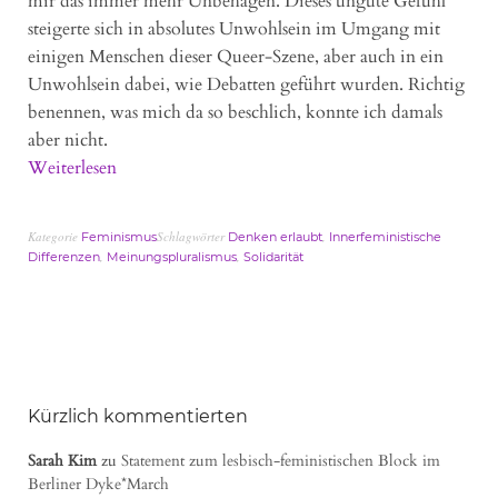
mir das immer mehr Unbehagen. Dieses ungute Gefühl
steigerte sich in absolutes Unwohlsein im Umgang mit
einigen Menschen dieser Queer-Szene, aber auch in ein
Unwohlsein dabei, wie Debatten geführt wurden. Richtig
benennen, was mich da so beschlich, konnte ich damals
aber nicht.
Weiterlesen
Kategorie
Schlagwörter
,
Feminismus
Denken erlaubt
Innerfeministische
,
,
Differenzen
Meinungspluralismus
Solidarität
Kürzlich kommentierten
Sarah Kim
zu
Statement zum lesbisch-feministischen Block im
Berliner Dyke*March