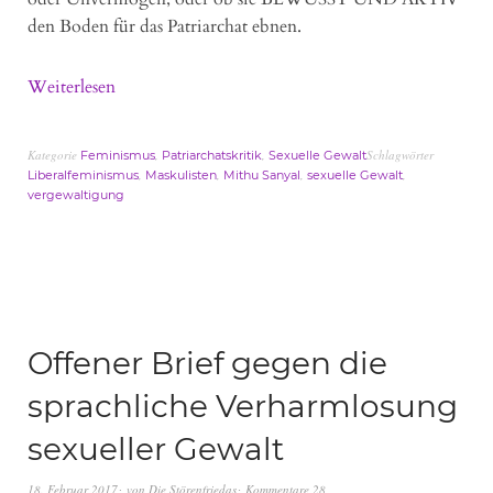
den Boden für das Patriarchat ebnen.
Weiterlesen
Kategorie
,
,
Schlagwörter
Feminismus
Patriarchatskritik
Sexuelle Gewalt
,
,
,
,
Liberalfeminismus
Maskulisten
Mithu Sanyal
sexuelle Gewalt
vergewaltigung
Offener Brief gegen die
sprachliche Verharmlosung
sexueller Gewalt
18. Februar 2017
von
Die Störenfriedas
Kommentare 28