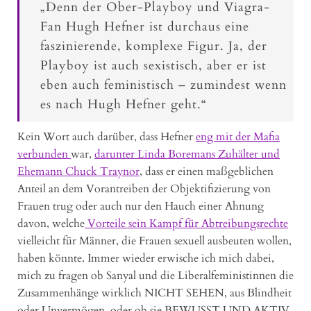
„Denn der Ober-Playboy und Viagra-
Fan Hugh Hefner ist durchaus eine
faszinierende, komplexe Figur. Ja, der
Playboy ist auch sexistisch, aber er ist
eben auch feministisch – zumindest wenn
es nach Hugh Hefner geht.“
Kein Wort auch darüber, dass Hefner
eng mit der Mafia
verbunden
war,
darunter Linda Boremans Zuhälter und
Ehemann Chuck Traynor
, dass er einen maßgeblichen
Anteil an dem Vorantreiben der Objektifizierung von
Frauen trug oder auch nur den Hauch einer Ahnung
davon, welche
Vorteile sein Kampf für Abtreibungsrechte
vielleicht für Männer, die Frauen sexuell ausbeuten wollen,
haben könnte. Immer wieder erwische ich mich dabei,
mich zu fragen ob Sanyal und die Liberalfeministinnen die
Zusammenhänge wirklich NICHT SEHEN, aus Blindheit
oder Unvermögen, oder ob sie BEWUSST UND AKTIV