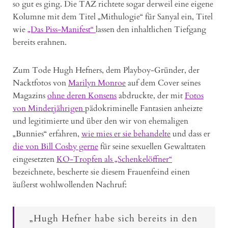
so gut es ging. Die TAZ richtete sogar derweil eine eigene
Kolumne mit dem Titel „Mithulogie“ für Sanyal ein, Titel
wie
„Das Piss-Manifest“
lassen den inhaltlichen Tiefgang
bereits erahnen.
Zum Tode Hugh Hefners, dem Playboy-Gründer, der
Nacktfotos von
Marilyn Monroe
auf dem Cover seines
Magazins
ohne deren Konsens
abdruckte, der mit
Fotos
von Minderjährigen
pädokriminelle Fantasien anheizte
und legitimierte und über den wir von ehemaligen
„Bunnies“ erfahren,
wie mies er sie behandelte
und dass er
die von Bill Cosby gerne
für seine sexuellen Gewalttaten
eingesetzten
KO-Tropfen als „Schenkelöffner“
bezeichnete, bescherte sie diesem Frauenfeind einen
äußerst wohlwollenden Nachruf:
„Hugh Hefner habe sich bereits in den