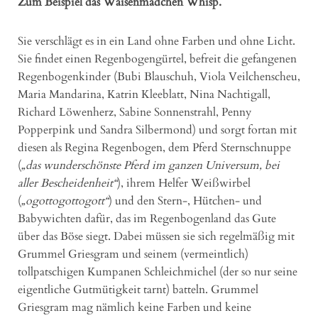
Zum Beispiel das Waisenmädchen Whisp.
Sie verschlägt es in ein Land ohne Farben und ohne Licht.
Sie findet einen Regenbogengürtel, befreit die gefangenen
Regenbogenkinder (Bubi Blauschuh, Viola Veilchenscheu,
Maria Mandarina, Katrin Kleeblatt, Nina Nachtigall,
Richard Löwenherz, Sabine Sonnenstrahl, Penny
Popperpink und Sandra Silbermond) und sorgt fortan mit
diesen als Regina Regenbogen, dem Pferd Sternschnuppe
(
„das wunderschönste Pferd im ganzen Universum, bei
aller Bescheidenheit“
), ihrem Helfer Weißwirbel
(
„ogottogottogott“
) und den Stern-, Hütchen- und
Babywichten dafür, das im Regenbogenland das Gute
über das Böse siegt. Dabei müssen sie sich regelmäßig mit
Grummel Griesgram und seinem (vermeintlich)
tollpatschigen Kumpanen Schleichmichel (der so nur seine
eigentliche Gutmütigkeit tarnt) batteln. Grummel
Griesgram mag nämlich keine Farben und keine