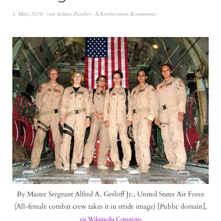
1. März 2016
von
Ariane Panther
Schreibe einen Kommentar
By Master Sergeant Alfred A. Gerloff Jr., United States Air Force
(All-female combat crew takes it in stride image) [Public domain],
via Wikimedia Commons