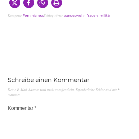
Kategorie
Schlagwörter
,
,
Feminismus
bundeswehr
frauen
militär
Schreibe einen Kommentar
Deine E-Mail-Adresse wird nicht veröffentlicht.
Erforderliche Felder sind mit
*
markiert
Kommentar
*