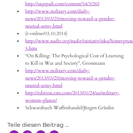
http://sagepub.com/content/54/3/265
http://www.military.com/daily-
news/2013/03/25/moving-toward-a-gender-
neutral-army.html
(t-online/03.10.2014)
http://www.nadir.org/nadir/initiativ/isku/hintergrund
5.htm
“On Killing: The Psychological Cost of Learning
to Kill in War and Society”, Grossmann
http://www.military.com/daily-
news/2013/03/25/moving-toward-a-gender-
neutral-army.html
http://edition.cnn.com/2013/01/24/us/military-
women-glance/
Schwarzbuch Waffenhandel/Jürgen Grässlin
Teile diesen Beitrag ...