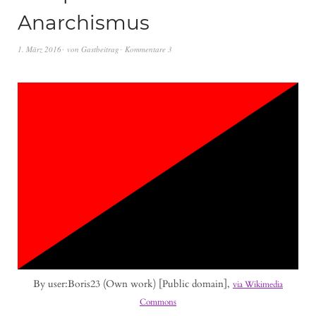
Anarchismus
1. März 2016
von
Gastbeitrag
Kommentare 3
By user:Boris23 (Own work) [Public domain],
via Wikimedia
Commons