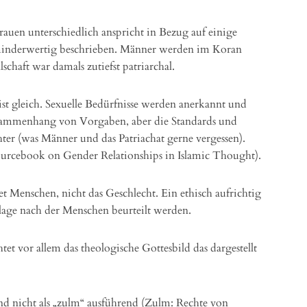
auen unterschiedlich anspricht in Bezug auf einige
minderwertig beschrieben. Männer werden im Koran
schaft war damals zutiefst patriarchal.
st gleich. Sexuelle Bedürfnisse werden anerkannt und
usammenhang von Vorgaben, aber die Standards und
hter (was Männer und das Patriachat gerne vergessen).
ourcebook on Gender Relationships in Islamic Thought).
t Menschen, nicht das Geschlecht. Ein ethisch aufrichtig
lage nach der Menschen beurteilt werden.
htet vor allem das theologische Gottesbild das dargestellt
nd nicht als „zulm“ ausführend (Zulm: Rechte von