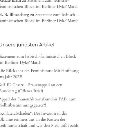
Renate Klein
zu
Statement zum lesbisch-
feministischen Block im Berliner Dyke*March
B. B. Blocksberg
zu
Statement zum lesbisch-
feministischen Block im Berliner Dyke*March
Unsere jüngsten Artikel
Statement zum lesbisch-feministischen Block
im Berliner Dyke*March
Die Rückkehr des Feminismus: Mit Hoffnung
ins Jahr 2023!
Self-ID Gesetz – Frauenappell an den
Bundestag (Offener Brief)
Appell des FrauenAktionsBündnis FAB: zum
„Selbstbestimmungsgesetz“!
„Kollateralschaden“: Die Invasion in der
Ukraine erinnert uns an die Kosten der
Leihmutterschaft und wer den Preis dafür zahlt