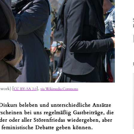
 work) [
],
CC BY-SA 3.0
via Wikimedia Commons
Diskurs beleben und unterschiedliche Ansätze
erscheinen bei uns regelmäßig Gastbeiträge, die
er oder aller Störenfriedas wiedergeben, aber
e feministische Debatte geben können.