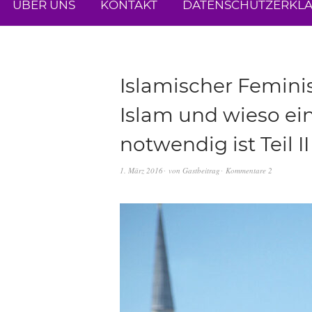
ÜBER UNS
KONTAKT
DATENSCHUTZERKL
Islamischer Femini
Islam und wieso ein
notwendig ist Teil II
1. März 2016
von
Gastbeitrag
Kommentare 2