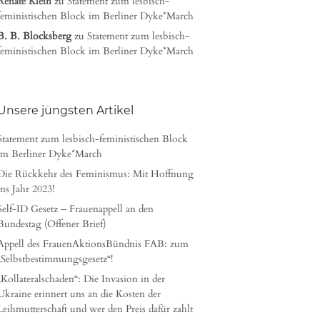
Renate Klein
zu
Statement zum lesbisch-
feministischen Block im Berliner Dyke*March
B. B. Blocksberg
zu
Statement zum lesbisch-
feministischen Block im Berliner Dyke*March
Unsere jüngsten Artikel
Statement zum lesbisch-feministischen Block
im Berliner Dyke*March
Die Rückkehr des Feminismus: Mit Hoffnung
ins Jahr 2023!
Self-ID Gesetz – Frauenappell an den
Bundestag (Offener Brief)
Appell des FrauenAktionsBündnis FAB: zum
„Selbstbestimmungsgesetz“!
„Kollateralschaden“: Die Invasion in der
Ukraine erinnert uns an die Kosten der
Leihmutterschaft und wer den Preis dafür zahlt