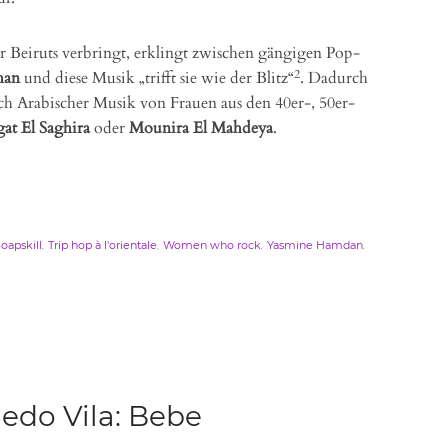
Bar Beiruts verbringt, erklingt zwischen gängigen Pop-
2
han
und diese Musik „trifft sie wie der Blitz“
. Dadurch
nach Arabischer Musik von Frauen aus den 40er-, 50er-
at El Saghira
oder
Mounira El Mahdeya
.
,
,
,
,
oapskill
Trip hop à l'orientale
Women who rock
Yasmine Hamdan
edo Vila: Bebe