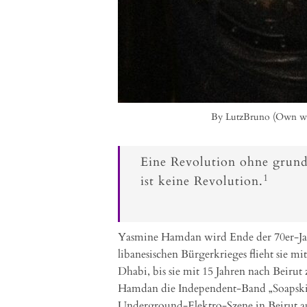
By LutzBruno (Own wo
Eine Revolution ohne grund
1
ist keine Revolution.
Yasmine Hamdan wird Ende der 70er-Jah
libanesischen Bürgerkrieges flieht sie 
Dhabi, bis sie mit 15 Jahren nach Beirut
Hamdan die Independent-Band „Soapskill
Underground-Elektro-Szene in Beirut a