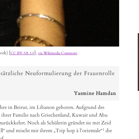
rk) [
],
CC BY-SA 3.0
via Wikimedia Commons
sätzliche Neuformulierung der Frauenrolle
Yasmine Hamdan
re in Beirut, im Libanon geboren. Aufgrund des
mit ihrer Familie nach Griechenland, Kuwait und Abu
 zurückkehrt. Noch als Schülerin gründet sie mit Zeid
1
“ und mischt mit ihrem „Trip hop à l’orientale“
die
uf.