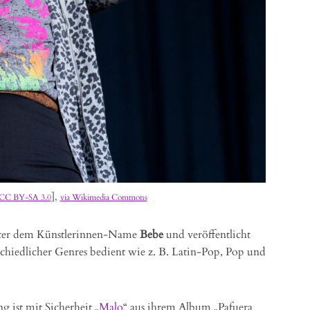
],
CC BY-SA 3.0
via Wikimedia Commons
unter dem Künstlerinnen-Name
Bebe
und veröffentlicht
rschiedlicher Genres bedient wie z. B. Latin-Pop, Pop und
g ist mit Sicherheit „
Malo
“ aus ihrem Album „Pafuera