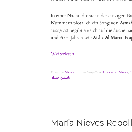
In einer Nacht, die sie in der einzigen 
Nummern plötzlich ein Song von
Asma
ausgelöst begibt sie sich auf die Suche 
und 60er-Jahren wie
Aisha Al Marta
,
Nag
Weiterlesen
Kategorie
Schlagwörter
,
Musik
Arabische Musik
S
ياسمين حمدان
María Nieves Reboll