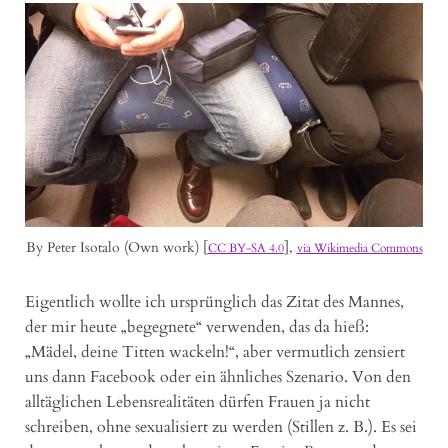
By Peter Isotalo (Own work) [
],
CC BY-SA 4.0
via Wikimedia Commons
Eigentlich wollte ich ursprünglich das Zitat des Mannes,
der mir heute „begegnete“ verwenden, das da hieß:
„Mädel, deine Titten wackeln!“, aber vermutlich zensiert
uns dann Facebook oder ein ähnliches Szenario. Von den
alltäglichen Lebensrealitäten dürfen Frauen ja nicht
schreiben, ohne sexualisiert zu werden (Stillen z. B.). Es sei