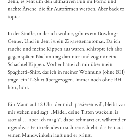
denn, es geht um den ultmativen Fun im Porno und
nackte Ärsche, die für Autofirmen werben. Aber back to
topic:
In der Straße, in der ich wohne, gibt es ein Bowling-
Center. Und in dem ist ein Zigarettenautomat. Da ich
rauche und meine Kippen aus waren, schlappte ich also
gegen späten Nachmittag darunter und zog mir eine
Schachtel Kippen. Vorher hatte ich mir über mein
Spaghetti-Shirt, das ich in meiner Wohnung (ohne BH)
trage, ein T-Shirt übergezogen. Immer noch ohne BH,
hört, hört.
Ein Mann auf 12 Uhr, der mich passieren will, bleibt vor
mir stehen und sagt: „Mädel, deine Titten wackeln, is
asozial … aber ich mag’s“, dabei schmatzt er, während er
irgendwas Fetttriefendes in sich reinschiebt, das Fett aus
seinen Mundwinkeln läuft und er grinst.