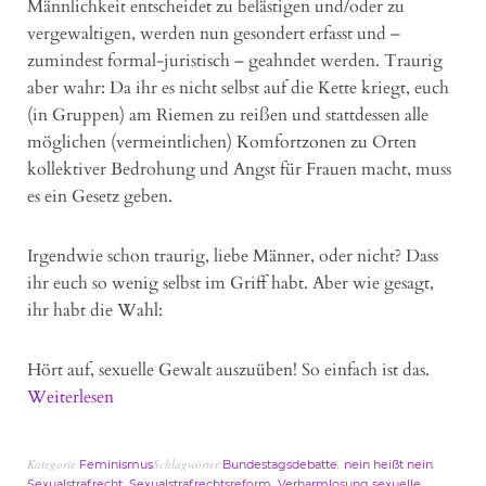
Männlichkeit entscheidet zu belästigen und/oder zu
vergewaltigen, werden nun gesondert erfasst und –
zumindest formal-juristisch – geahndet werden. Traurig
aber wahr: Da ihr es nicht selbst auf die Kette kriegt, euch
(in Gruppen) am Riemen zu reißen und stattdessen alle
möglichen (vermeintlichen) Komfortzonen zu Orten
kollektiver Bedrohung und Angst für Frauen macht, muss
es ein Gesetz geben.
Irgendwie schon traurig, liebe Männer, oder nicht? Dass
ihr euch so wenig selbst im Griff habt. Aber wie gesagt,
ihr habt die Wahl:
Hört auf, sexuelle Gewalt auszuüben! So einfach ist das.
Weiterlesen
Kategorie
Schlagwörter
,
,
Feminismus
Bundestagsdebatte
nein heißt nein
,
,
Sexualstrafrecht
Sexualstrafrechtsreform
Verharmlosung sexuelle