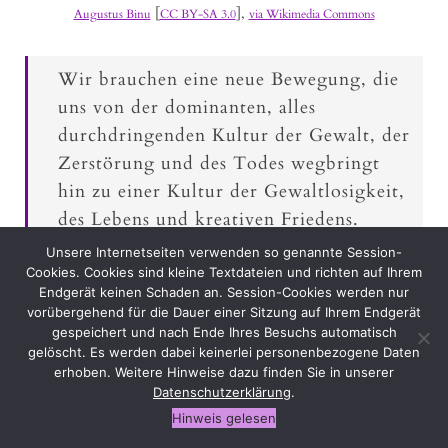
[
],
Augustus Binu
CC BY-SA 3.0
via Wikimedia Commons
Wir brauchen eine neue Bewegung, die
uns von der dominanten, alles
durchdringenden Kultur der Gewalt, der
Zerstörung und des Todes wegbringt
hin zu einer Kultur der Gewaltlosigkeit,
des Lebens und kreativen Friedens.
VANDANA SHIVA
Unsere Internetseiten verwenden so genannte Session-
Cookies. Cookies sind kleine Textdateien und richten auf Ihrem
Vandana Shiva
wurde am 5. November 1952 als Tochter
Endgerät keinen Schaden an. Session-Cookies werden nur
vorübergehend für die Dauer einer Sitzung auf Ihrem Endgerät
eines Forstbeamten und einer Schulrätin in Dehradun, am
gespeichert und nach Ende Ihres Besuchs automatisch
Fuße des Himalayas in Indien geboren.
gelöscht. Es werden dabei keinerlei personenbezogene Daten
erhoben. Weitere Hinweise dazu finden Sie in unserer
Datenschutzerklärung
.
Ihre Eltern quittierten den Staatsdient und ließen sich
Hinweis gelesen
später als Bauern nieder. Inspiriert durch diese lernte sie die
Natur lieben und realisierte sehr früh die gravierenden