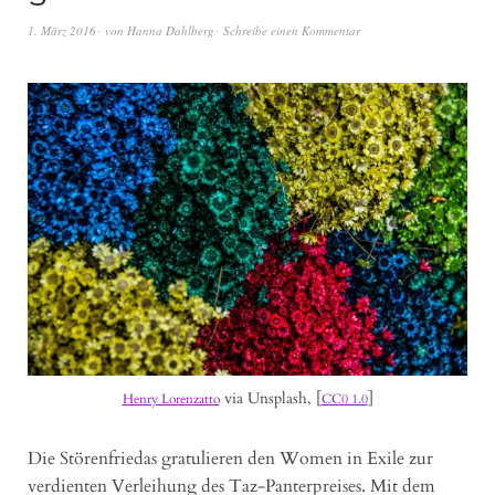
1. März 2016
von
Hanna Dahlberg
Schreibe einen Kommentar
via Unsplash, [
]
Henry Lorenzatto
CC0 1.0
Die Störenfriedas gratulieren den Women in Exile zur
verdienten Verleihung des Taz-Panterpreises. Mit dem