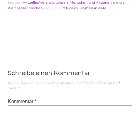
Kategorie
,
Aktuelles/Veranstaltungen
Menschen und Aktionen, die die
Schlagwörter
,
Welt besser machen
refugees
women in exile
Schreibe einen Kommentar
Deine E-Mail-Adresse wird nicht veröffentlicht.
Erforderliche Felder sind mit
*
markiert
Kommentar
*