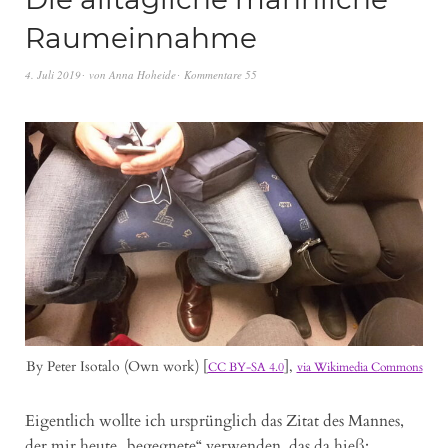
Raumeinnahme
4. Juli 2019
von
Anna Hoheide
Kommentare 55
By Peter Isotalo (Own work) [
],
CC BY-SA 4.0
via Wikimedia Commons
Eigentlich wollte ich ursprünglich das Zitat des Mannes,
der mir heute „begegnete“ verwenden, das da hieß: