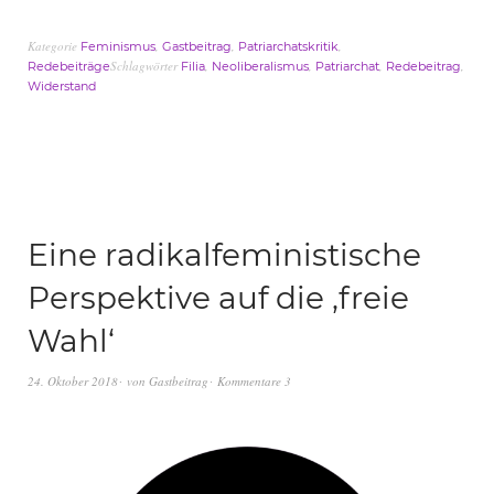
Kategorie
,
,
,
Feminismus
Gastbeitrag
Patriarchatskritik
Schlagwörter
,
,
,
,
Redebeiträge
Filia
Neoliberalismus
Patriarchat
Redebeitrag
Widerstand
Eine radikalfeministische
Perspektive auf die ‚freie
Wahl‘
24. Oktober 2018
von
Gastbeitrag
Kommentare 3