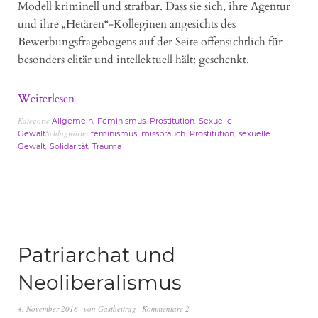
Modell kriminell und strafbar. Dass sie sich, ihre Agentur
und ihre „Hetären“-Kolleginen angesichts des
Bewerbungsfragebogens auf der Seite offensichtlich für
besonders elitär und intellektuell hält: geschenkt.
Weiterlesen
Kategorie
,
,
,
Allgemein
Feminismus
Prostitution
Sexuelle
Schlagwörter
,
,
,
Gewalt
feminismus
missbrauch
Prostitution
sexuelle
,
,
Gewalt
Solidarität
Trauma
Patriarchat und
Neoliberalismus
4. November 2018
von
Gastbeitrag
Kommentare 2