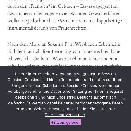
durch den „Fremden“ im Gebüsch – Etwas dagegen tun,
dass Frauen in den eigenen vier Wänden Gewalt erfahren
wollen sie jedoch nicht. DAS nenne ich eine doppelseitige
Instrumentalisierung von Frauenrechten.
Nach dem Mord an Susanna F. in Wiesbaden Erbenheim
und der mantrahaften Betonung von Frauenrechten habe
ich versucht, das beim Wort zu nehmen. Unter anderem
habe ich gefragt, wer bereit sei etwas gegen das sexistische
Programm der diesjährigen Wiesbadener Biennale
Unsere Internetseiten verwenden so genannte Session-
Cookies. Cookies sind kleine Textdateien und richten auf Ihrem
inklusive Pornokino, Porn-Performance und
Endgerät keinen Schaden an. Session-Cookies werden nur
Prostitutionsbagatellisierung (Pretty Woman im Autokino
vorübergehend für die Dauer einer Sitzung auf Ihrem Endgerät
etc.) zu unternehmen. Nicht verwunderlich war die
gespeichert und nach Ende Ihres Besuchs automatisch
zugesagte Unterstützung gleich NULL.
gelöscht. Es werden dabei keinerlei personenbezogene Daten
erhoben. Weitere Hinweise dazu finden Sie in unserer
Datenschutzerklärung
.
Während sich nun angesichts der beunruhigenden
Hinweis gelesen
Ereignisse in Chemnitz alle wieder überschlagen mit