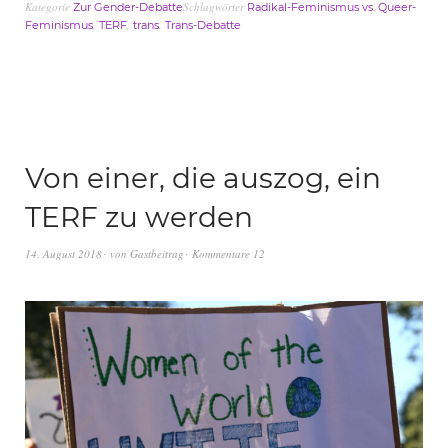
Kategorie
Schlagwörter
Zur Gender-Debatte
Radikal-Feminismus vs. Queer-
,
,
,
Feminismus
TERF
trans
Trans-Debatte
Von einer, die auszog, ein
TERF zu werden
14. August 2018
von
Gastbeitrag
Kommentare 12