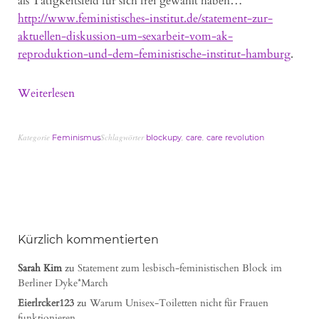
als Tätigkeitsfeld für sich frei gewählt haben…“
http://www.feministisches-institut.de/statement-zur-
aktuellen-diskussion-um-sexarbeit-vom-ak-
reproduktion-und-dem-feministische-institut-hamburg
.
Weiterlesen
Kategorie
Schlagwörter
,
,
Feminismus
blockupy
care
care revolution
Kürzlich kommentierten
Sarah Kim
zu
Statement zum lesbisch-feministischen Block im
Berliner Dyke*March
Eierlrcker123
zu
Warum Unisex-Toiletten nicht für Frauen
funktionieren