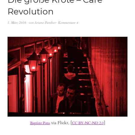
Revolution
1. März 2016
von
Ariane Panther
Kommentare 4
via Flickr, [
]
Baptiste Pons
CC BY-NC-ND 2.0