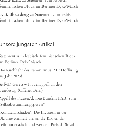
Renate Klein
zu
Statement zum lesbisch-
feministischen Block im Berliner Dyke*March
B. B. Blocksberg
zu
Statement zum lesbisch-
feministischen Block im Berliner Dyke*March
Unsere jüngsten Artikel
Statement zum lesbisch-feministischen Block
im Berliner Dyke*March
Die Rückkehr des Feminismus: Mit Hoffnung
ins Jahr 2023!
Self-ID Gesetz – Frauenappell an den
Bundestag (Offener Brief)
Appell des FrauenAktionsBündnis FAB: zum
„Selbstbestimmungsgesetz“!
„Kollateralschaden“: Die Invasion in der
Ukraine erinnert uns an die Kosten der
Leihmutterschaft und wer den Preis dafür zahlt