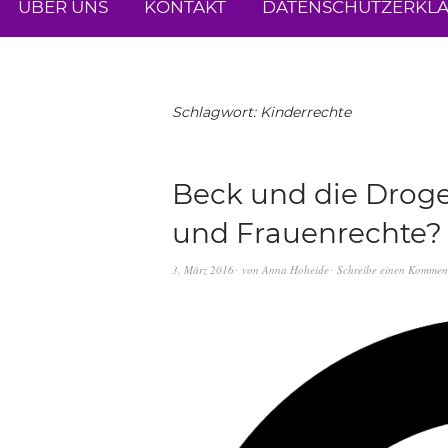
ÜBER UNS
KONTAKT
DATENSCHUTZERKL
Schlagwort:
Kinderrechte
Beck und die Drog
und Frauenrechte?
3. März 2016
von
Anna Hoheide
Schreibe einen Kommen