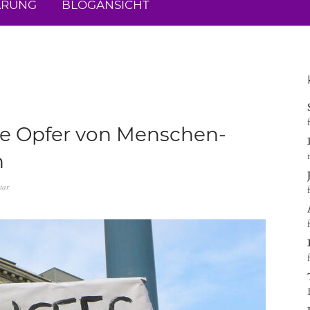
ÄRUNG
BLOGANSICHT
bte Opfer von Menschen-
n
tar