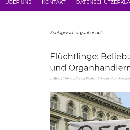
ÜBER UNS
KONTAKT
DATENSCHUTZERKL
Schlagwort:
organhandel
Flüchtlinge: Belie
und Organhändler
1. März 2016
von
Svenja Pfeiffer
Schreibe einen Kommen