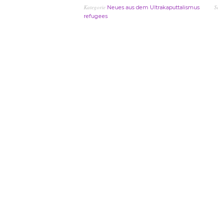
Kategorie
S
Neues aus dem Ultrakaputtalismus
refugees