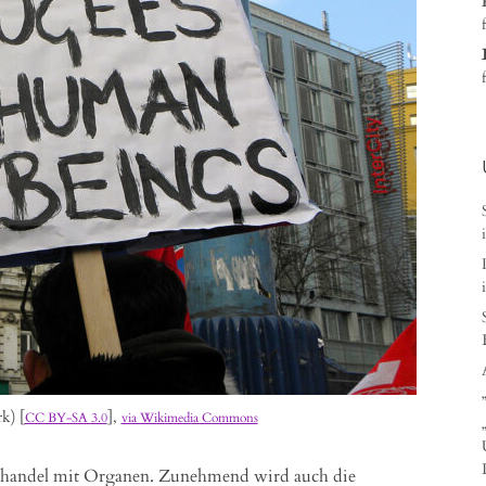
k) [
],
CC BY-SA 3.0
via Wikimedia Commons
elthandel mit Organen. Zunehmend wird auch die