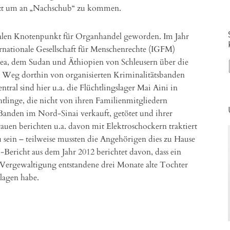
tzt um an „Nachschub“ zu kommen.
nalen Knotenpunkt für Organhandel geworden. Im Jahr
ernationale Gesellschaft für Menschenrechte (IGFM)
itrea, dem Sudan und Äthiopien von Schleusern über die
m Weg dorthin von organisierten Kriminalitätsbanden
tral sind hier u.a. die Flüchtlingslager Mai Aini in
tlinge, die nicht von ihren Familienmitgliedern
anden im Nord-Sinai verkauft, getötet und ihrer
auen berichten u.a. davon mit Elektroschockern traktiert
sein – teilweise mussten die Angehörigen dies zu Hause
ericht aus dem Jahr 2012 berichtet davon, dass ein
 Vergewaltigung entstandene drei Monate alte Tochter
hlagen habe.