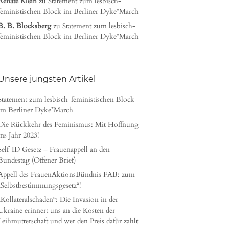
Renate Klein
zu
Statement zum lesbisch-
feministischen Block im Berliner Dyke*March
B. B. Blocksberg
zu
Statement zum lesbisch-
feministischen Block im Berliner Dyke*March
Unsere jüngsten Artikel
Statement zum lesbisch-feministischen Block
im Berliner Dyke*March
Die Rückkehr des Feminismus: Mit Hoffnung
ins Jahr 2023!
Self-ID Gesetz – Frauenappell an den
Bundestag (Offener Brief)
Appell des FrauenAktionsBündnis FAB: zum
„Selbstbestimmungsgesetz“!
„Kollateralschaden“: Die Invasion in der
Ukraine erinnert uns an die Kosten der
Leihmutterschaft und wer den Preis dafür zahlt