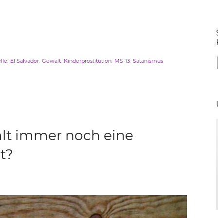
,
,
,
,
,
lle
El Salvador
Gewalt
Kinderprostitution
MS-13
Satanismus
lt immer noch eine
t?