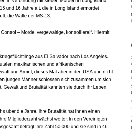
en in Verbindung mit sieben Morden in Long Island
5 und 16 Jahre alt, die in Long Island ermordet
lt, die Waffe der MS-13.
Control – Morde, vergewaltige, kontrolliere!“. Hiermit
kriegsflüchtlinge aus El Salvador nach Los Angeles.
 brutalen mexikanischen und afrikanischen
walt und Armut, dieses Mal aber in den USA und nicht
teten jungen Männer schlossen sich zusammen um sich
. Gewalt und Brutalität kannten sie durch ihr Leben
 über die Jahre. Ihre Brutalität hat ihnen einen
e Mitgliederzahl wächst weiter. In den Vereinigten
nsgesamt beträgt ihre Zahl 50 000 und sie sind in 46