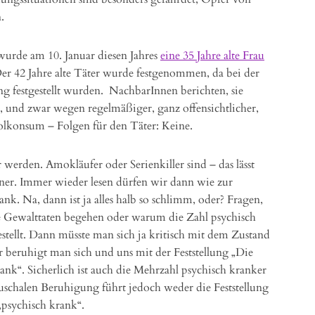
.
wurde am 10. Januar diesen Jahres
eine 35 Jahre alte Frau
Der 42 Jahre alte Täter wurde festgenommen, da bei der
festgestellt wurden. NachbarInnen berichten, sie
n, und zwar wegen regelmäßiger, ganz offensichtlicher,
lkonsum – Folgen für den Täter: Keine.
erden. Amokläufer oder Serienkiller sind – das lässt
änner. Immer wieder lesen dürfen wir dann wie zur
k. Na, dann ist ja alles halb so schlimm, oder? Fragen,
 Gewalttaten begehen oder warum die Zahl psychisch
tellt. Dann müsste man sich ja kritisch mit dem Zustand
er beruhigt man sich und uns mit der Feststellung „Die
rank“. Sicherlich ist auch die Mehrzahl psychisch kranker
uschalen Beruhigung führt jedoch weder die Feststellung
„psychisch krank“.