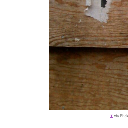
via Flick
T