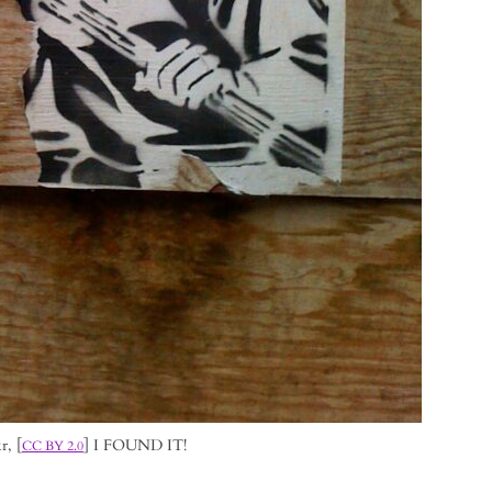
r, [
] I FOUND IT!
CC BY 2.0