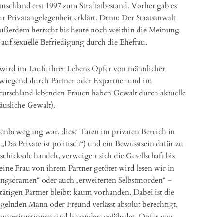
schland erst 1997 zum Straftatbestand. Vorher gab es
ur Privatangelegenheit erklärt. Denn: Der Staatsanwalt
außerdem herrscht bis heute noch weithin die Meinung
uf sexuelle Befriedigung durch die Ehefrau.
d wird im Laufe ihrer Lebens Opfer von männlicher
wiegend durch Partner oder Expartner und im
Deutschland lebenden Frauen haben Gewalt durch aktuelle
äusliche Gewalt).
uenbewegung war, diese Taten im privaten Bereich in
 „Das Private ist politisch“) und ein Bewusstsein dafür zu
lschicksale handelt, verweigert sich die Gesellschaft bis
eine Frau von ihrem Partner getötet wird lesen wir in
gsdramen“ oder auch „erweiterten Selbstmorden“ –
tätigen Partner bleibt: kaum vorhanden. Dabei ist die
elnden Mann oder Freund verlässt absolut berechtigt,
ungssituationen sind besonders gefährdet, Opfer von