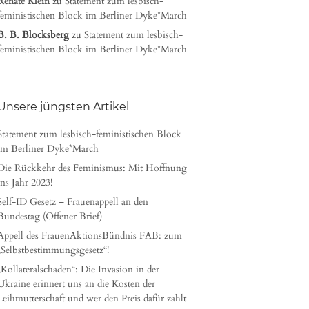
Renate Klein
zu
Statement zum lesbisch-
feministischen Block im Berliner Dyke*March
B. B. Blocksberg
zu
Statement zum lesbisch-
feministischen Block im Berliner Dyke*March
Unsere jüngsten Artikel
Statement zum lesbisch-feministischen Block
im Berliner Dyke*March
Die Rückkehr des Feminismus: Mit Hoffnung
ins Jahr 2023!
Self-ID Gesetz – Frauenappell an den
Bundestag (Offener Brief)
Appell des FrauenAktionsBündnis FAB: zum
„Selbstbestimmungsgesetz“!
„Kollateralschaden“: Die Invasion in der
Ukraine erinnert uns an die Kosten der
Leihmutterschaft und wer den Preis dafür zahlt